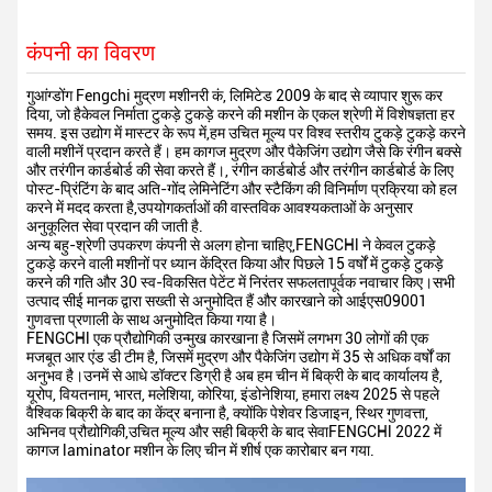
कंपनी का विवरण
गुआंग्डोंग Fengchi मुद्रण मशीनरी कं, लिमिटेड 2009 के बाद से व्यापार शुरू कर
दिया, जो हैकेवल निर्माता टुकड़े टुकड़े करने की मशीन के एकल श्रेणी में विशेषज्ञता हर
समय. इस उद्योग में मास्टर के रूप में,हम उचित मूल्य पर विश्व स्तरीय टुकड़े टुकड़े करने
वाली मशीनें प्रदान करते हैं। हम कागज मुद्रण और पैकेजिंग उद्योग जैसे कि रंगीन बक्से
और तरंगीन कार्डबोर्ड की सेवा करते हैं।, रंगीन कार्डबोर्ड और तरंगीन कार्डबोर्ड के लिए
पोस्ट-प्रिंटिंग के बाद अति-गोंद लेमिनेटिंग और स्टैकिंग की विनिर्माण प्रक्रिया को हल
करने में मदद करता है,उपयोगकर्ताओं की वास्तविक आवश्यकताओं के अनुसार
अनुकूलित सेवा प्रदान की जाती है.
अन्य बहु-श्रेणी उपकरण कंपनी से अलग होना चाहिए,FENGCHl ने केवल टुकड़े
टुकड़े करने वाली मशीनों पर ध्यान केंद्रित किया और पिछले 15 वर्षों में टुकड़े टुकड़े
करने की गति और 30 स्व-विकसित पेटेंट में निरंतर सफलतापूर्वक नवाचार किए।सभी
उत्पाद सीई मानक द्वारा सख्ती से अनुमोदित हैं और कारखाने को आईएस09001
गुणवत्ता प्रणाली के साथ अनुमोदित किया गया है।
FENGCHl एक प्रौद्योगिकी उन्मुख कारखाना है जिसमें लगभग 30 लोगों की एक
मजबूत आर एंड डी टीम है, जिसमें मुद्रण और पैकेजिंग उद्योग में 35 से अधिक वर्षों का
अनुभव है।उनमें से आधे डॉक्टर डिग्री है अब हम चीन में बिक्री के बाद कार्यालय है,
यूरोप, वियतनाम, भारत, मलेशिया, कोरिया, इंडोनेशिया, हमारा लक्ष्य 2025 से पहले
वैश्विक बिक्री के बाद का केंद्र बनाना है, क्योंकि पेशेवर डिजाइन, स्थिर गुणवत्ता,
अभिनव प्रौद्योगिकी,उचित मूल्य और सही बिक्री के बाद सेवाFENGCHl 2022 में
कागज laminator मशीन के लिए चीन में शीर्ष एक कारोबार बन गया.