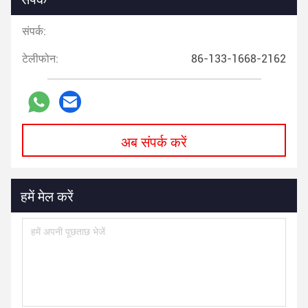
संपर्क:
टेलीफोन:
86-133-1668-2162
अब संपर्क करें
हमें मेल करें