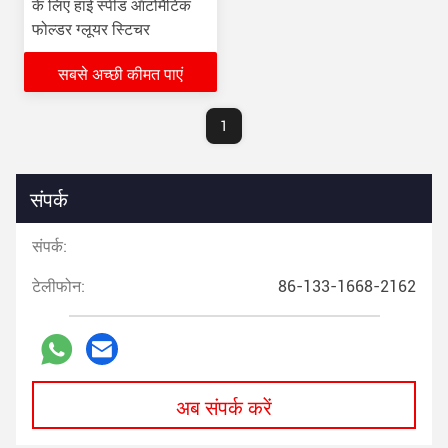
के लिए हाई स्पीड ऑटोमैटिक
फोल्डर ग्लूयर स्टिचर
सबसे अच्छी कीमत पाएं
1
संपर्क
संपर्क:
टेलीफोन:
86-133-1668-2162
अब संपर्क करें