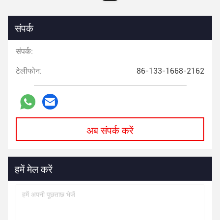
संपर्क
संपर्क:
टेलीफोन:
86-133-1668-2162
अब संपर्क करें
हमें मेल करें