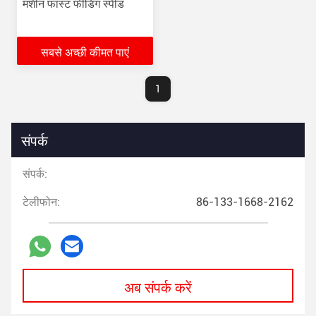
मशीन फास्ट फीडिंग स्पीड
सबसे अच्छी कीमत पाएं
1
संपर्क
संपर्क:
टेलीफोन:
86-133-1668-2162
अब संपर्क करें