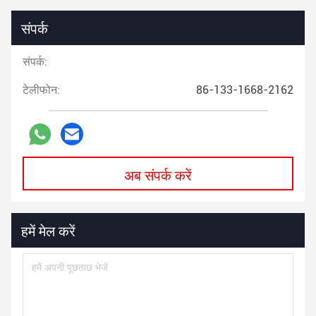
संपर्क
संपर्क:
टेलीफोन:
86-133-1668-2162
अब संपर्क करें
हमें मेल करें