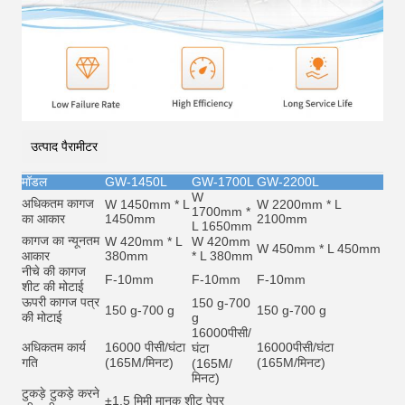
उत्पाद पैरामीटर
मॉडल
GW-1450L
GW-1700L
GW-2200L
W
अधिकतम कागज
W 1450mm * L
W 2200mm * L
1700mm *
का आकार
1450mm
2100mm
L 1650mm
कागज का न्यूनतम
W 420mm * L
W 420mm
W 450mm * L 450mm
आकार
380mm
* L 380mm
नीचे की कागज
F-10mm
F-10mm
F-10mm
शीट की मोटाई
ऊपरी कागज पत्र
150 g-700
150 g-700 g
150 g-700 g
की मोटाई
g
16000
पीसी/
अधिकतम कार्य
16000 पीसी/घंटा
16000
पीसी/घंटा
घंटा
गति
(165M/मिनट)
(165M/मिनट)
(165M/
मिनट)
टुकड़े टुकड़े करने
±1.5 मिमी मानक शीट पेपर