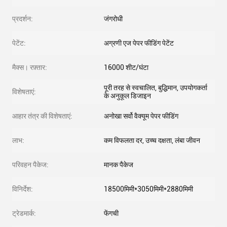
प्रदर्शन:
जंगरोधी
पेटेंट:
अग्रणी एज पेपर फीडिंग पेटेंट
मैक्स। रफ़्तार:
16000 शीट/घंटा
पूरी तरह से स्वचालित, बुद्धिमान, उपयोगकर्ता
विशेषताएं:
के अनुकूल डिजाइन
आहार तंत्र की विशेषताएं:
अनोखा सर्वो वैक्यूम पेपर फीडिंग
लाभ:
कम विफलता दर, उच्च दक्षता, लंबा जीवन
परिवहन पैकेज:
मानक पैकेज
विनिर्देश:
18500मिमी*3050मिमी*2880मिमी
ट्रेडमार्क:
फेंगची