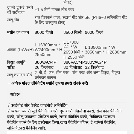
मिनट)
टुकड़े टुकड़े करने
±1.5 मिमी मानक शीट पेपर
की सटीकता
राल चिपकने वाला, स्टार्च गोंद और et
c (PH6~8 लमिनेटिंग गोंद
लागू गोंद
के लिए उपयुक्त होगा)
मशीन का वजन
8000 किलो
8500 किलो
9000 किलो
L 17300
L 16300mm *
मिमी * W
L 18500mm * W
आयाम (LxWxH)
W2400mm * H
2650 मिमी *
3050mm * H 2880mm
2550mm
H 2550 मिमी
विद्युत आपूर्ति
380VAC/4P
380VAC/4P
380VAC/4P
शक्ति
26 किलोवाट
30 किलोवाट
32 किलोवाट
ए, बी, ई, एफ, तीन-परत, पांच-परत और अन्य विकृत, विकृत
लागू तरंगदार बोर्ड
तरंगदार कागज
→
अधिक मॉडल लेमिनेटिंग मशीनें कृपया हमसे संपर्क करें!
आवेदन
√ कार्डबोर्ड और वेवरेट कार्डबोर्ड लमिनेटिंग
√ व्यापक रूप से जूते पैकेजिंग बक्से, दूध बक्से, खिलौना बक्से, सेल फोन पैकेजिंग
बक्से, घरेलू उपकरण पैकेजिंग बक्से, शराब पैकेजिंग बक्से, चिकित्सा उपकरण
पैकेजिंग बक्से के लिए इस्तेमाल किया,खाद्य पैकेजिंग बॉक्स, ई-कॉमर्स पैकेजिंग,
लॉजिस्टिक्स पैकेजिंग आदि
.