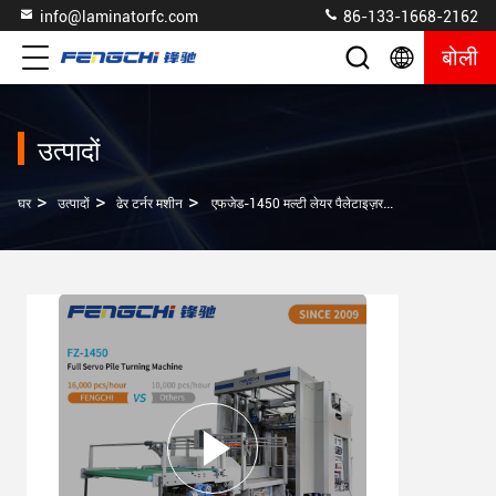
info@laminatorfc.com
86-133-1668-2162
बोली
उत्पादों
>
>
>
घर
उत्पादों
ढेर टर्नर मशीन
एफजेड-1450 मल्टी लेयर पैलेटाइज़र के साथ इंटेलिजेंट पेपर शीट फ्लिप फ्लॉप मशीन