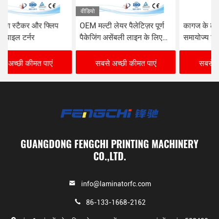
वीडियो
OEM मल्टी लेयर पैलेटिज़र पूर्ण
कागज के ढेर टर्नर स्टैकिंग के लिए
पैकेजिंग असेंबली लाइन के लिए
समायोज्य फ्लिप लिफ्ट स्पीड
पूर्ण सर्वो मोशन कंट्रोल
फ्लोट लैमिनेटिंग मशीन
सबसे अच्छी कीमत पाएं
सबसे अच्छी कीमत पाएं
GUANGDONG FENGCHI PRINTING MACHINERY
CO.,LTD.
info@laminatorfc.com
86-133-1668-2162