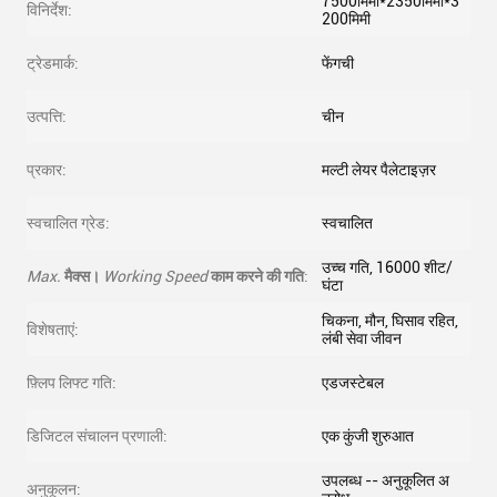
7500मिमी*2350मिमी*3
विनिर्देश:
200मिमी
ट्रेडमार्क:
फेंगची
उत्पत्ति:
चीन
प्रकार:
मल्टी लेयर पैलेटाइज़र
स्वचालित ग्रेड:
स्वचालित
उच्च गति, 16000 शीट/
Max.
मैक्स।
Working Speed
काम करने की गति
:
घंटा
चिकना, मौन, घिसाव रहित,
विशेषताएं:
लंबी सेवा जीवन
फ़्लिप लिफ्ट गति:
एडजस्टेबल
डिजिटल संचालन प्रणाली:
एक कुंजी शुरुआत
उपलब्ध -- अनुकूलित अ
अनुकूलन: