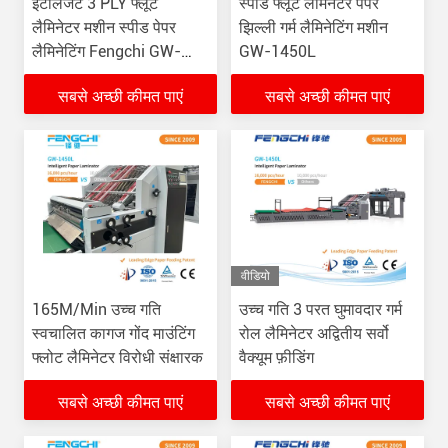
इंटेलिजेंट 3 PLY फ्लूट
स्पीड फ्लूट लैमिनेटर पेपर
लैमिनेटर मशीन स्पीड पेपर
झिल्ली गर्म लैमिनेटिंग मशीन
लैमिनेटिंग Fengchi GW-
GW-1450L
1700L
सबसे अच्छी कीमत पाएं
सबसे अच्छी कीमत पाएं
वीडियो
165M/Min उच्च गति
उच्च गति 3 परत घुमावदार गर्म
स्वचालित कागज गोंद माउंटिंग
रोल लैमिनेटर अद्वितीय सर्वो
फ्लोट लैमिनेटर विरोधी संक्षारक
वैक्यूम फ़ीडिंग
सबसे अच्छी कीमत पाएं
सबसे अच्छी कीमत पाएं