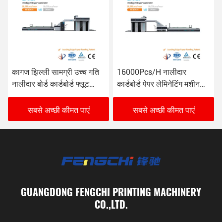
16000Pcs/H नालीदार
एफ-10 मिमी स्वचालित फ्लोट
कार्डबोर्ड पेपर लेमिनेटिंग मशीन
लैमिनेटर मशीन 165 एम/मिन 26
GW-1450L विरोधी जंग
केडब्ल्यू
सबसे अच्छी कीमत पाएं
सबसे अच्छी कीमत पाएं
GUANGDONG FENGCHI PRINTING MACHINERY
CO.,LTD.