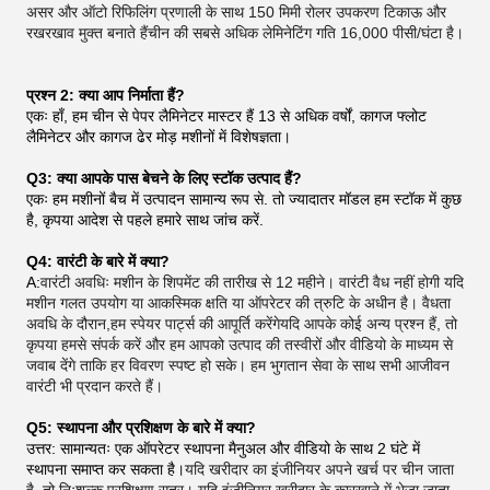
असर और ऑटो रिफिलिंग प्रणाली के साथ 150 मिमी रोलर उपकरण टिकाऊ और
रखरखाव मुक्त बनाते हैंचीन की सबसे अधिक लेमिनेटिंग गति 16,000 पीसी/घंटा है।
प्रश्न 2: क्या आप निर्माता हैं?
एकः हाँ, हम चीन से पेपर लैमिनेटर मास्टर हैं 13 से अधिक वर्षों, कागज फ्लोट
लैमिनेटर और कागज ढेर मोड़ मशीनों में विशेषज्ञता।
Q3: क्या आपके पास बेचने के लिए स्टॉक उत्पाद हैं?
एकः हम मशीनों बैच में उत्पादन सामान्य रूप से. तो ज्यादातर मॉडल हम स्टॉक में कुछ
है, कृपया आदेश से पहले हमारे साथ जांच करें.
Q4: वारंटी के बारे में क्या?
A:
वारंटी अवधिः मशीन के शिपमेंट की तारीख से 12 महीने। वारंटी वैध नहीं होगी यदि
मशीन गलत उपयोग या आकस्मिक क्षति या ऑपरेटर की त्रुटि के अधीन है। वैधता
अवधि के दौरान,हम स्पेयर पार्ट्स की आपूर्ति करेंगेयदि आपके कोई अन्य प्रश्न हैं, तो
कृपया हमसे संपर्क करें और हम आपको उत्पाद की तस्वीरों और वीडियो के माध्यम से
जवाब देंगे ताकि हर विवरण स्पष्ट हो सके। हम भुगतान सेवा के साथ सभी आजीवन
वारंटी भी प्रदान करते हैं।
Q5: स्थापना और प्रशिक्षण के बारे में क्या?
उत्तर: सामान्यतः एक ऑपरेटर स्थापना मैनुअल और वीडियो के साथ 2 घंटे में
स्थापना समाप्त कर सकता है।
यदि खरीदार का इंजीनियर अपने खर्च पर चीन जाता
है, तो निःशुल्क प्रशिक्षण सत्र। यदि इंजीनियर खरीदार के कारखाने में भेजा जाता