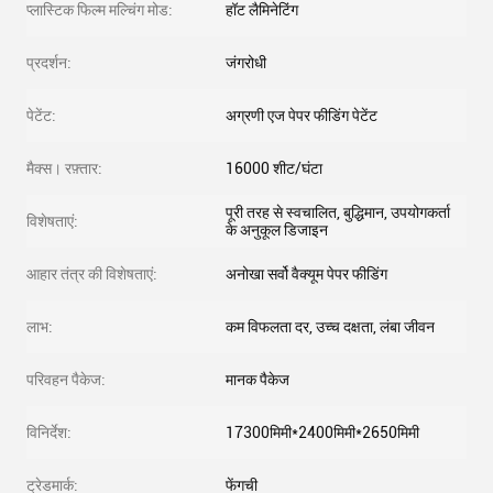
प्लास्टिक फिल्म मल्चिंग मोड:
हॉट लैमिनेटिंग
प्रदर्शन:
जंगरोधी
पेटेंट:
अग्रणी एज पेपर फीडिंग पेटेंट
मैक्स। रफ़्तार:
16000 शीट/घंटा
पूरी तरह से स्वचालित, बुद्धिमान, उपयोगकर्ता
विशेषताएं:
के अनुकूल डिजाइन
आहार तंत्र की विशेषताएं:
अनोखा सर्वो वैक्यूम पेपर फीडिंग
लाभ:
कम विफलता दर, उच्च दक्षता, लंबा जीवन
परिवहन पैकेज:
मानक पैकेज
विनिर्देश:
17300मिमी*2400मिमी*2650मिमी
ट्रेडमार्क:
फेंगची