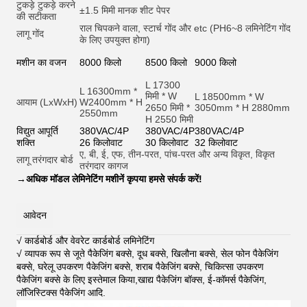
टुकड़े टुकड़े करने
±1.5 मिमी मानक शीट पेपर
की सटीकता
राल चिपकने वाला, स्टार्च गोंद और et
c (PH6~8 लमिनेटिंग गोंद
लागू गोंद
के लिए उपयुक्त होगा)
मशीन का वजन
8000 किलो
8500 किलो
9000 किलो
L 17300
L 16300mm *
मिमी * W
L 18500mm * W
आयाम (LxWxH)
W2400mm * H
2650 मिमी *
3050mm * H 2880mm
2550mm
H 2550 मिमी
विद्युत आपूर्ति
380VAC/4P
380VAC/4P
380VAC/4P
शक्ति
26 किलोवाट
30 किलोवाट
32 किलोवाट
ए, बी, ई, एफ, तीन-परत, पांच-परत और अन्य विकृत, विकृत
लागू तरंगदार बोर्ड
तरंगदार कागज
→
अधिक मॉडल लेमिनेटिंग मशीनें कृपया हमसे संपर्क करें!
आवेदन
√ कार्डबोर्ड और वेवरेट कार्डबोर्ड लमिनेटिंग
√ व्यापक रूप से जूते पैकेजिंग बक्से, दूध बक्से, खिलौना बक्से, सेल फोन पैकेजिंग
बक्से, घरेलू उपकरण पैकेजिंग बक्से, शराब पैकेजिंग बक्से, चिकित्सा उपकरण
पैकेजिंग बक्से के लिए इस्तेमाल किया,खाद्य पैकेजिंग बॉक्स, ई-कॉमर्स पैकेजिंग,
लॉजिस्टिक्स पैकेजिंग आदि
.