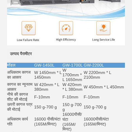
उत्पाद पैरामीटर
मॉडल
GW-1450L
GW-1700L
GW-2200L
W
अधिकतम कागज
W 1450mm * L
W 2200mm * L
1700mm *
का आकार
1450mm
2100mm
L 1650mm
कागज का न्यूनतम
W 420mm * L
W 420mm
W 450mm * L 450mm
आकार
380mm
* L 380mm
नीचे की कागज
F-10mm
F-10mm
F-10mm
शीट की मोटाई
ऊपरी कागज पत्र
150 g-700
150 g-700 g
150 g-700 g
की मोटाई
g
16000
पीसी/
अधिकतम कार्य
16000 पीसी/घंटा
16000
पीसी/घंटा
घंटा
गति
(165M/मिनट)
(165M/मिनट)
(165M/
मिनट)