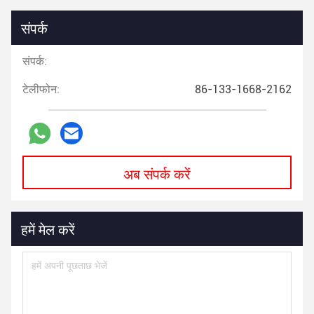
संपर्क
संपर्क:
टेलीफोन:
86-133-1668-2162
अब संपर्क करें
हमें मेल करें