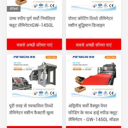
वीडियो
उच्च स्पीप पूर्ण सर्वो नियंत्रित
पोस्ट कोटिंग लिथो लैमिनेटर
फ्लूट लैमिनेटरGW-1450L
मशीन बुद्धिमान डिजाइन
सबसे अच्छी कीमत पाएं
सबसे अच्छी कीमत पाएं
पूरी तरह से स्वचालित लिथो
अद्वितीय सर्वो वैक्यूम पेपर
लैमिनेटर मशीन फैक्टरी मूल्य
फीडिंग के साथ हाई स्पीड फ्लूट
लैमिनेटर - GW-1450L मॉडल