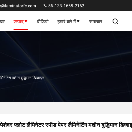
fo@laminatorfc.com
86-133-1668-2162
घर
उत्पाद
वीडियो
हमारे बारे में
समाचार
ैमिनेटिंग मशीन बुद्धिमान डिजाइन
पेशेवर फ्लोट लैमिनेटर स्पीड पेपर लैमिनेटिंग मशीन बुद्धिमान डिजा