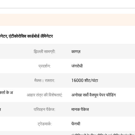
िनेटर
,
एंटीकोरोसिव कार्डबोर्ड लैमिनेटर
झिल्ली सामग्री:
कागज़
प्रदर्शन:
जंगरोधी
मैक्स। रफ़्तार:
16000 शीट/घंटा
र्ता के अ
आहार तंत्र की विशेषताएं:
अनोखा सर्वो वैक्यूम पेपर फीडिंग
न
परिवहन पैकेज:
मानक पैकेज
ट्रेडमार्क:
फेंगची