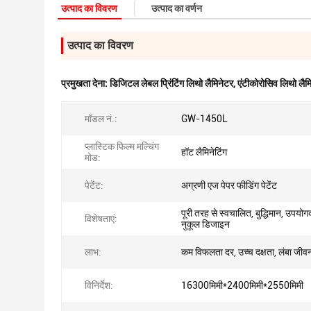
उत्पाद का विवरण
उत्पाद का वर्णन
उत्पाद का विवरण
प्रमुखता देना:
डिजिटल लेबल प्रिंटिंग लिथो लैमिनेटर
,
एंटीकोरोसिव लिथो लैम
मॉडल नं.:
GW-1450L
प्लास्टिक फिल्म मल्चिंग
हॉट लैमिनेटिंग
मोड:
पेटेंट:
अग्रणी एज पेपर फीडिंग पेटेंट
पूरी तरह से स्वचालित, बुद्धिमान, उपयोगक
विशेषताएं:
नुकूल डिजाइन
लाभ:
कम विफलता दर, उच्च दक्षता, लंबा जीव
विनिर्देश:
16300मिमी*2400मिमी*2550मिमी