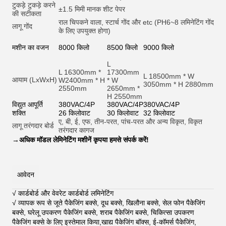
टुकड़े टुकड़े करने
±1.5 मिमी मानक शीट पेपर
की सटीकता
राल चिपकने वाला, स्टार्च गोंद और et
c (PH6~8 लमिनेटिंग गोंद
लागू गोंद
के लिए उपयुक्त होगा)
मशीन का वजन
8000 किलो
8500 किलो
9000 किलो
L
L 16300mm *
17300mm
L 18500mm * W
आयाम (LxWxH)
W2400mm * H
* W
3050mm * H 2880mm
2550mm
2650mm *
H 2550mm
विद्युत आपूर्ति
380VAC/4P
380VAC/4P
380VAC/4P
शक्ति
26 किलोवाट
30 किलोवाट
32 किलोवाट
ए, बी, ई, एफ, तीन-परत, पांच-परत और अन्य विकृत, विकृत
लागू तरंगदार बोर्ड
तरंगदार कागज
→
अधिक मॉडल लेमिनेटिंग मशीनें कृपया हमसे संपर्क करें!
आवेदन
√ कार्डबोर्ड और वेवरेट कार्डबोर्ड लमिनेटिंग
√ व्यापक रूप से जूते पैकेजिंग बक्से, दूध बक्से, खिलौना बक्से, सेल फोन पैकेजिंग
बक्से, घरेलू उपकरण पैकेजिंग बक्से, शराब पैकेजिंग बक्से, चिकित्सा उपकरण
पैकेजिंग बक्से के लिए इस्तेमाल किया,खाद्य पैकेजिंग बॉक्स, ई-कॉमर्स पैकेजिंग,