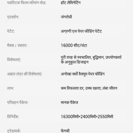
प्लास्टिक फिल्म मल्चिंग मोड:
हॉट लैमिनेटिंग
प्रदर्शन:
जंगरोधी
पेटेंट:
अग्रणी एज पेपर फीडिंग पेटेंट
मैक्स। रफ़्तार:
16000 शीट/घंटा
पूरी तरह से स्वचालित, बुद्धिमान, उपयोगकर्ता
विशेषताएं:
के अनुकूल डिजाइन
आहार तंत्र की विशेषताएं:
अनोखा सर्वो वैक्यूम पेपर फीडिंग
लाभ:
कम विफलता दर, उच्च दक्षता, लंबा जीवन
परिवहन पैकेज:
मानक पैकेज
विनिर्देश:
16300मिमी*2400मिमी*2550मिमी
ट्रेडमार्क:
फेंगची