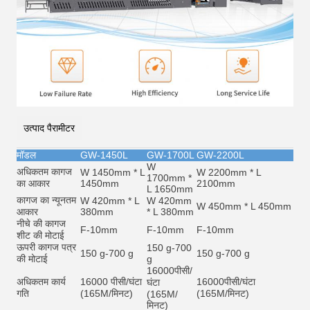
उत्पाद पैरामीटर
मॉडल
GW-1450L
GW-1700L
GW-2200L
W
अधिकतम कागज
W 1450mm * L
W 2200mm * L
1700mm *
का आकार
1450mm
2100mm
L 1650mm
कागज का न्यूनतम
W 420mm * L
W 420mm
W 450mm * L 450mm
आकार
380mm
* L 380mm
नीचे की कागज
F-10mm
F-10mm
F-10mm
शीट की मोटाई
ऊपरी कागज पत्र
150 g-700
150 g-700 g
150 g-700 g
की मोटाई
g
16000
पीसी/
अधिकतम कार्य
16000 पीसी/घंटा
16000
पीसी/घंटा
घंटा
गति
(165M/मिनट)
(165M/मिनट)
(165M/
मिनट)