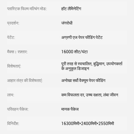
प्लास्टिक फिल्म मल्चिंग मोड:
हॉट लैमिनेटिंग
प्रदर्शन:
जंगरोधी
पेटेंट:
अग्रणी एज पेपर फीडिंग पेटेंट
मैक्स। रफ़्तार:
16000 शीट/घंटा
पूरी तरह से स्वचालित, बुद्धिमान, उपयोगकर्ता
विशेषताएं:
के अनुकूल डिजाइन
आहार तंत्र की विशेषताएं:
अनोखा सर्वो वैक्यूम पेपर फीडिंग
लाभ:
कम विफलता दर, उच्च दक्षता, लंबा जीवन
परिवहन पैकेज:
मानक पैकेज
विनिर्देश:
16300मिमी*2400मिमी*2550मिमी