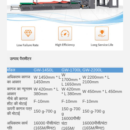
उत्पाद पैरामीटर
मॉडल
GW-1450L
GW-1700L
GW-2200L
W
अधिकतम कागज
W 1450mm * L
W 2200mm * L
1700mm *
का आकार
1450mm
2100mm
L 1650mm
कागज का न्यूनतम
W 420mm * L
W 420mm
W 450mm * L 450mm
आकार
380mm
* L 380mm
नीचे की कागज
F-10mm
F-10mm
F-10mm
शीट की मोटाई
ऊपरी कागज पत्र
150 g-700
150 g-700 g
150 g-700 g
की मोटाई
g
16000
पीसी/
अधिकतम कार्य
16000 पीसी/घंटा
16000
पीसी/घंटा
घंटा
गति
(165M/मिनट)
(165M/मिनट)
(165M/