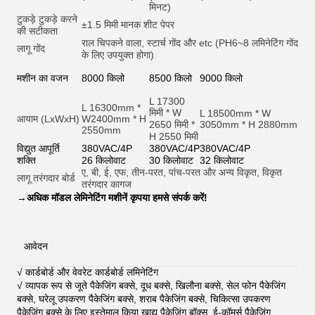
मिनट)
टुकड़े टुकड़े करने
±1.5 मिमी मानक शीट पेपर
की सटीकता
राल चिपकने वाला, स्टार्च गोंद और et
c (PH6~8 लमिनेटिंग गोंद
लागू गोंद
के लिए उपयुक्त होगा)
मशीन का वजन
8000 किलो
8500 किलो
9000 किलो
L 17300
L 16300mm *
मिमी * W
L 18500mm * W
आयाम (LxWxH)
W2400mm * H
2650 मिमी *
3050mm * H 2880mm
2550mm
H 2550 मिमी
विद्युत आपूर्ति
380VAC/4P
380VAC/4P
380VAC/4P
शक्ति
26 किलोवाट
30 किलोवाट
32 किलोवाट
ए, बी, ई, एफ, तीन-परत, पांच-परत और अन्य विकृत, विकृत
लागू तरंगदार बोर्ड
तरंगदार कागज
→
अधिक मॉडल लेमिनेटिंग मशीनें कृपया हमसे संपर्क करें!
आवेदन
√ कार्डबोर्ड और वेवरेट कार्डबोर्ड लमिनेटिंग
√ व्यापक रूप से जूते पैकेजिंग बक्से, दूध बक्से, खिलौना बक्से, सेल फोन पैकेजिंग
बक्से, घरेलू उपकरण पैकेजिंग बक्से, शराब पैकेजिंग बक्से, चिकित्सा उपकरण
पैकेजिंग बक्से के लिए इस्तेमाल किया,खाद्य पैकेजिंग बॉक्स, ई-कॉमर्स पैकेजिंग,