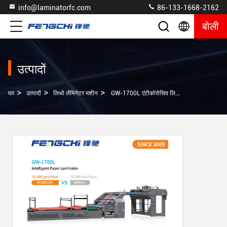
info@laminatorfc.com
86-133-1668-2162
बोली
उत्पादों
>
>
>
घर
उत्पादों
लिथो लैमिनेटर मशीन
GW-1700L एंटीकोरोसिव लिथो लैमिनेटर मशीन गर्म लैमिनेटिंग 16000 शीट / घंटा