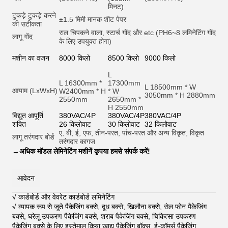
मिनट)
टुकड़े टुकड़े करने
±1.5 मिमी मानक शीट पेपर
की सटीकता
राल चिपकने वाला, स्टार्च गोंद और et
c (PH6~8 लमिनेटिंग गोंद
लागू गोंद
के लिए उपयुक्त होगा)
मशीन का वजन
8000 किलो
8500 किलो
9000 किलो
L
L 16300mm *
17300mm
L 18500mm * W
आयाम (LxWxH)
W2400mm * H
* W
3050mm * H 2880mm
2550mm
2650mm *
H 2550mm
विद्युत आपूर्ति
380VAC/4P
380VAC/4P
380VAC/4P
शक्ति
26 किलोवाट
30 किलोवाट
32 किलोवाट
ए, बी, ई, एफ, तीन-परत, पांच-परत और अन्य विकृत, विकृत
लागू तरंगदार बोर्ड
तरंगदार कागज
→
अधिक मॉडल लेमिनेटिंग मशीनें कृपया हमसे संपर्क करें!
आवेदन
√ कार्डबोर्ड और वेवरेट कार्डबोर्ड लमिनेटिंग
√ व्यापक रूप से जूते पैकेजिंग बक्से, दूध बक्से, खिलौना बक्से, सेल फोन पैकेजिंग
बक्से, घरेलू उपकरण पैकेजिंग बक्से, शराब पैकेजिंग बक्से, चिकित्सा उपकरण
पैकेजिंग बक्से के लिए इस्तेमाल किया,खाद्य पैकेजिंग बॉक्स, ई-कॉमर्स पैकेजिंग,