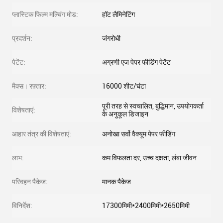
प्लास्टिक फिल्म मल्चिंग मोड:
हॉट लैमिनेटिंग
प्रदर्शन:
जंगरोधी
पेटेंट:
अग्रणी एज पेपर फीडिंग पेटेंट
मैक्स। रफ़्तार:
16000 शीट/घंटा
पूरी तरह से स्वचालित, बुद्धिमान, उपयोगकर्ता
विशेषताएं:
के अनुकूल डिजाइन
आहार तंत्र की विशेषताएं:
अनोखा सर्वो वैक्यूम पेपर फीडिंग
लाभ:
कम विफलता दर, उच्च दक्षता, लंबा जीवन
परिवहन पैकेज:
मानक पैकेज
विनिर्देश:
17300मिमी*2400मिमी*2650मिमी