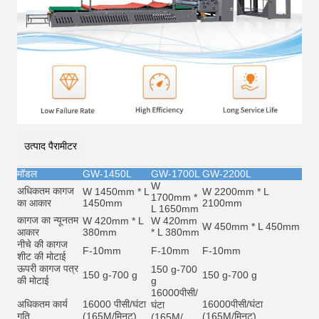
उत्पाद पैरामीटर
मॉडल
GW-1450L
GW-1700L
GW-2200L
W
अधिकतम कागज
W 1450mm * L
W 2200mm * L
1700mm *
का आकार
1450mm
2100mm
L 1650mm
कागज का न्यूनतम
W 420mm * L
W 420mm
W 450mm * L 450mm
आकार
380mm
* L 380mm
नीचे की कागज
F-10mm
F-10mm
F-10mm
शीट की मोटाई
ऊपरी कागज पत्र
150 g-700
150 g-700 g
150 g-700 g
की मोटाई
g
16000
पीसी/
अधिकतम कार्य
16000 पीसी/घंटा
16000
पीसी/घंटा
घंटा
गति
(165M/मिनट)
(165M/मिनट)
(165M/