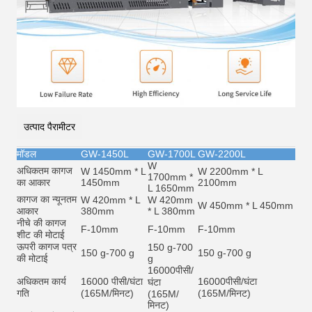
उत्पाद पैरामीटर
मॉडल
GW-1450L
GW-1700L
GW-2200L
W
अधिकतम कागज
W 1450mm * L
W 2200mm * L
1700mm *
का आकार
1450mm
2100mm
L 1650mm
कागज का न्यूनतम
W 420mm * L
W 420mm
W 450mm * L 450mm
आकार
380mm
* L 380mm
नीचे की कागज
F-10mm
F-10mm
F-10mm
शीट की मोटाई
ऊपरी कागज पत्र
150 g-700
150 g-700 g
150 g-700 g
की मोटाई
g
16000
पीसी/
अधिकतम कार्य
16000 पीसी/घंटा
16000
पीसी/घंटा
घंटा
गति
(165M/मिनट)
(165M/मिनट)
(165M/
मिनट)