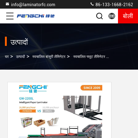
info@laminatorfc.com
86-133-1668-2162
बोली
उत्पादों
>
>
>
घर
उत्पादों
स्वचालित बांसुरी लैमिनेटर
स्वचालित फ्लूट लैमिनेटर GW-2200L बुद्धिमान डिजाइन एंटीकोरोसिव 16000 चादरें/घंटा