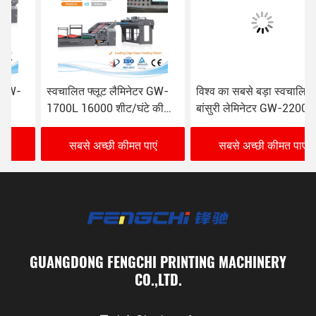
स्वचालित फ्लूट लैमिनेटर GW-
विश्व का सबसे बड़ा स्वचालित
1700L 16000 शीट/घंटे की
बांसुरी लेमिनेटर GW-2200L
गति के साथ
सबसे अच्छी कीमत पाएं
सबसे अच्छी कीमत पाएं
GUANGDONG FENGCHI PRINTING MACHINERY
CO.,LTD.