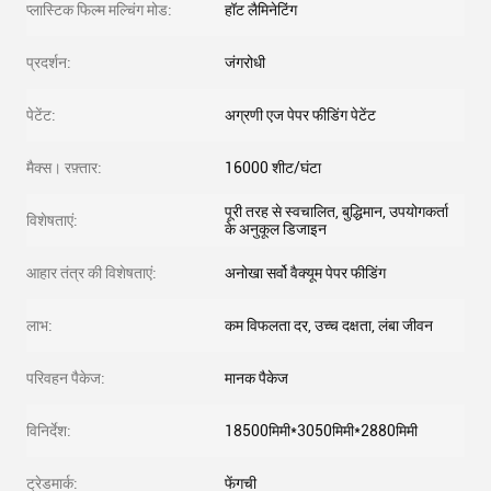
प्लास्टिक फिल्म मल्चिंग मोड:
हॉट लैमिनेटिंग
प्रदर्शन:
जंगरोधी
पेटेंट:
अग्रणी एज पेपर फीडिंग पेटेंट
मैक्स। रफ़्तार:
16000 शीट/घंटा
पूरी तरह से स्वचालित, बुद्धिमान, उपयोगकर्ता
विशेषताएं:
के अनुकूल डिजाइन
आहार तंत्र की विशेषताएं:
अनोखा सर्वो वैक्यूम पेपर फीडिंग
लाभ:
कम विफलता दर, उच्च दक्षता, लंबा जीवन
परिवहन पैकेज:
मानक पैकेज
विनिर्देश:
18500मिमी*3050मिमी*2880मिमी
ट्रेडमार्क:
फेंगची