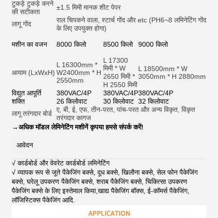
टुकड़े टुकड़े करने
±1.5 मिमी मानक शीट पेपर
की सटीकता
राल चिपकने वाला, स्टार्च गोंद और et
c (PH6~8 लमिनेटिंग गोंद
लागू गोंद
के लिए उपयुक्त होगा)
मशीन का वजन
8000 किलो
8500 किलो
9000 किलो
L 17300
L 16300mm *
मिमी * W
L 18500mm * W
आयाम (LxWxH)
W2400mm * H
2650 मिमी *
3050mm * H 2880mm
2550mm
H 2550 मिमी
विद्युत आपूर्ति
380VAC/4P
380VAC/4P
380VAC/4P
शक्ति
26 किलोवाट
30 किलोवाट
32 किलोवाट
ए, बी, ई, एफ, तीन-परत, पांच-परत और अन्य विकृत, विकृत
लागू तरंगदार बोर्ड
तरंगदार कागज
→
अधिक मॉडल लेमिनेटिंग मशीनें कृपया हमसे संपर्क करें!
आवेदन
√ कार्डबोर्ड और वेवरेट कार्डबोर्ड लमिनेटिंग
√ व्यापक रूप से जूते पैकेजिंग बक्से, दूध बक्से, खिलौना बक्से, सेल फोन पैकेजिंग
बक्से, घरेलू उपकरण पैकेजिंग बक्से, शराब पैकेजिंग बक्से, चिकित्सा उपकरण
पैकेजिंग बक्से के लिए इस्तेमाल किया,खाद्य पैकेजिंग बॉक्स, ई-कॉमर्स पैकेजिंग,
लॉजिस्टिक्स पैकेजिंग आदि
.