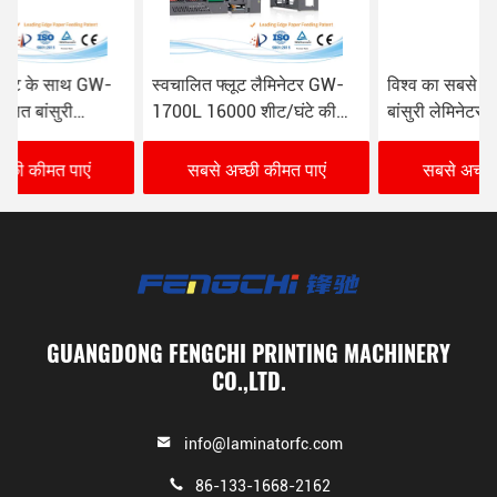
स्वचालित फ्लूट लैमिनेटर GW-
विश्व का सबसे बड़ा स्वचालित
1700L 16000 शीट/घंटे की
बांसुरी लेमिनेटर GW-2200L
गति के साथ
सबसे अच्छी कीमत पाएं
सबसे अच्छी कीमत पाएं
GUANGDONG FENGCHI PRINTING MACHINERY
CO.,LTD.
info@laminatorfc.com
86-133-1668-2162