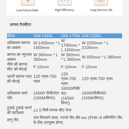
उत्पाद पैरामीटर
मॉडल
GW-1450L
GW-1700L
GW-2200L
W
अधिकतम कागज
W 1450mm * L
W 2200mm * L
1700mm *
का आकार
1450mm
2100mm
L 1650mm
कागज का न्यूनतम
W 360mm * L
W 360mm
W 450mm * L 380mm
आकार
360mm
* L 360mm
नीचे की कागज
F-10mm
F-10mm
F-10mm
शीट की मोटाई
120
ऊपरी कागज पत्र
120 ग्राम-700
ग्राम-700
120 ग्राम-700 ग्राम
की मोटाई
ग्राम
ग्राम
16000
पीसी/
अधिकतम कार्य
16000 पीसी/घंटा
16000
पीसी/घंटा
घंटा
गति
(165M/मिनट)
(165M/मिनट)
(165M/
मिनट)
टुकड़े टुकड़े करने
±1.0 मिमी मानक शीट पेपर
की सटीकता
राल चिपकने वाला, स्टार्च गोंद और et
c (PH6~8 लमिनेटिंग गोंद
लागू गोंद
के लिए उपयुक्त होगा)