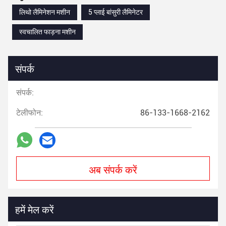
लिथो लैमिनेशन मशीन
5 प्लाई बांसुरी लैमिनेटर
स्वचालित फाड़ना मशीन
संपर्क
संपर्क:
टेलीफोन:
86-133-1668-2162
अब संपर्क करें
हमें मेल करें