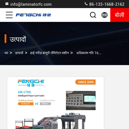
info@laminatorfc.com
86-133-1668-2162
बोली
उत्पादों
>
>
>
घर
उत्पादों
हाई स्पीड बांसुरी लैमिनेटर मशीन
अधिकतम गति 16000 शीट/घंटा पूर्ण स्वचालित उच्च परिशुद्धता नालीदार कागज टुकड़े टुकड़े करने की मशीन