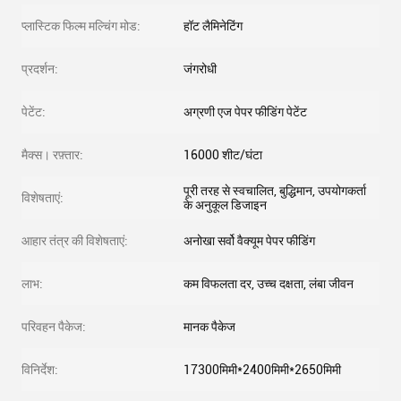
प्लास्टिक फिल्म मल्चिंग मोड:
हॉट लैमिनेटिंग
प्रदर्शन:
जंगरोधी
पेटेंट:
अग्रणी एज पेपर फीडिंग पेटेंट
मैक्स। रफ़्तार:
16000 शीट/घंटा
पूरी तरह से स्वचालित, बुद्धिमान, उपयोगकर्ता
विशेषताएं:
के अनुकूल डिजाइन
आहार तंत्र की विशेषताएं:
अनोखा सर्वो वैक्यूम पेपर फीडिंग
लाभ:
कम विफलता दर, उच्च दक्षता, लंबा जीवन
परिवहन पैकेज:
मानक पैकेज
विनिर्देश:
17300मिमी*2400मिमी*2650मिमी