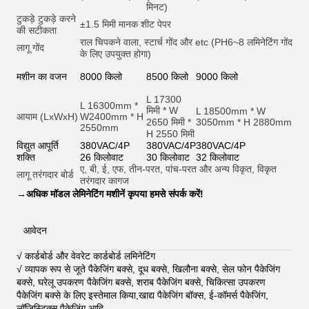
मिनट)
टुकड़े टुकड़े करने
±1.5 मिमी मानक शीट पेपर
की सटीकता
राल चिपकने वाला, स्टार्च गोंद और et
c (PH6~8 लमिनेटिंग गोंद
लागू गोंद
के लिए उपयुक्त होगा)
मशीन का वजन
8000 किलो
8500 किलो
9000 किलो
L 17300
L 16300mm *
मिमी * W
L 18500mm * W
आयाम (LxWxH)
W2400mm * H
2650 मिमी *
3050mm * H 2880mm
2550mm
H 2550 मिमी
विद्युत आपूर्ति
380VAC/4P
380VAC/4P
380VAC/4P
शक्ति
26 किलोवाट
30 किलोवाट
32 किलोवाट
ए, बी, ई, एफ, तीन-परत, पांच-परत और अन्य विकृत, विकृत
लागू तरंगदार बोर्ड
तरंगदार कागज
→
अधिक मॉडल लेमिनेटिंग मशीनें कृपया हमसे संपर्क करें!
आवेदन
√ कार्डबोर्ड और वेवरेट कार्डबोर्ड लमिनेटिंग
√ व्यापक रूप से जूते पैकेजिंग बक्से, दूध बक्से, खिलौना बक्से, सेल फोन पैकेजिंग
बक्से, घरेलू उपकरण पैकेजिंग बक्से, शराब पैकेजिंग बक्से, चिकित्सा उपकरण
पैकेजिंग बक्से के लिए इस्तेमाल किया,खाद्य पैकेजिंग बॉक्स, ई-कॉमर्स पैकेजिंग,
लॉजिस्टिक्स पैकेजिंग आदि
.