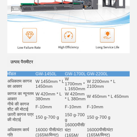
उत्पाद पैरामीटर
मॉडल
GW-1450L
GW-1700L
GW-2200L
W
अधिकतम कागज
W 1450mm * L
W 2200mm * L
1700mm *
का आकार
1450mm
2100mm
L 1650mm
कागज का न्यूनतम
W 420mm * L
W 420mm
W 450mm * L 450mm
आकार
380mm
* L 380mm
नीचे की कागज
F-10mm
F-10mm
F-10mm
शीट की मोटाई
ऊपरी कागज पत्र
150 g-700
150 g-700 g
150 g-700 g
की मोटाई
g
16000
पीसी/
अधिकतम कार्य
16000 पीसी/घंटा
16000
पीसी/घंटा
घंटा
गति
(165M/मिनट)
(165M/मिनट)
(165M/