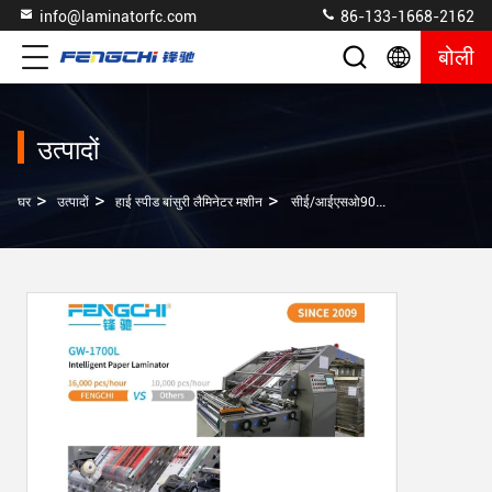
info@laminatorfc.com
86-133-1668-2162
बोली
उत्पादों
>
>
>
घर
उत्पादों
हाई स्पीड बांसुरी लैमिनेटर मशीन
सीई/आईएसओ9001/टीयूवी प्रमाणन के साथ यांत्रिक चालित उच्च गति लिथो लैमिनेटिंग मशीन