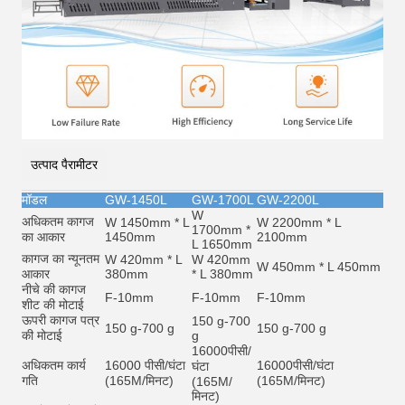
उत्पाद पैरामीटर
मॉडल
GW-1450L
GW-1700L
GW-2200L
W
अधिकतम कागज
W 1450mm * L
W 2200mm * L
1700mm *
का आकार
1450mm
2100mm
L 1650mm
कागज का न्यूनतम
W 420mm * L
W 420mm
W 450mm * L 450mm
आकार
380mm
* L 380mm
नीचे की कागज
F-10mm
F-10mm
F-10mm
शीट की मोटाई
ऊपरी कागज पत्र
150 g-700
150 g-700 g
150 g-700 g
की मोटाई
g
16000
पीसी/
अधिकतम कार्य
16000 पीसी/घंटा
16000
पीसी/घंटा
घंटा
गति
(165M/मिनट)
(165M/मिनट)
(165M/
मिनट)