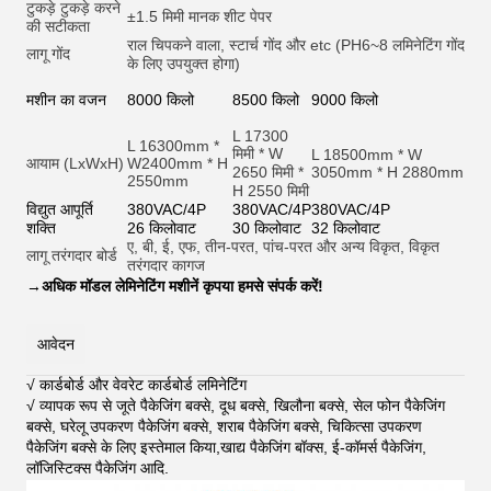
टुकड़े टुकड़े करने
±1.5 मिमी मानक शीट पेपर
की सटीकता
राल चिपकने वाला, स्टार्च गोंद और et
c (PH6~8 लमिनेटिंग गोंद
लागू गोंद
के लिए उपयुक्त होगा)
मशीन का वजन
8000 किलो
8500 किलो
9000 किलो
L 17300
L 16300mm *
मिमी * W
L 18500mm * W
आयाम (LxWxH)
W2400mm * H
2650 मिमी *
3050mm * H 2880mm
2550mm
H 2550 मिमी
विद्युत आपूर्ति
380VAC/4P
380VAC/4P
380VAC/4P
शक्ति
26 किलोवाट
30 किलोवाट
32 किलोवाट
ए, बी, ई, एफ, तीन-परत, पांच-परत और अन्य विकृत, विकृत
लागू तरंगदार बोर्ड
तरंगदार कागज
→
अधिक मॉडल लेमिनेटिंग मशीनें कृपया हमसे संपर्क करें!
आवेदन
√ कार्डबोर्ड और वेवरेट कार्डबोर्ड लमिनेटिंग
√ व्यापक रूप से जूते पैकेजिंग बक्से, दूध बक्से, खिलौना बक्से, सेल फोन पैकेजिंग
बक्से, घरेलू उपकरण पैकेजिंग बक्से, शराब पैकेजिंग बक्से, चिकित्सा उपकरण
पैकेजिंग बक्से के लिए इस्तेमाल किया,खाद्य पैकेजिंग बॉक्स, ई-कॉमर्स पैकेजिंग,
लॉजिस्टिक्स पैकेजिंग आदि
.