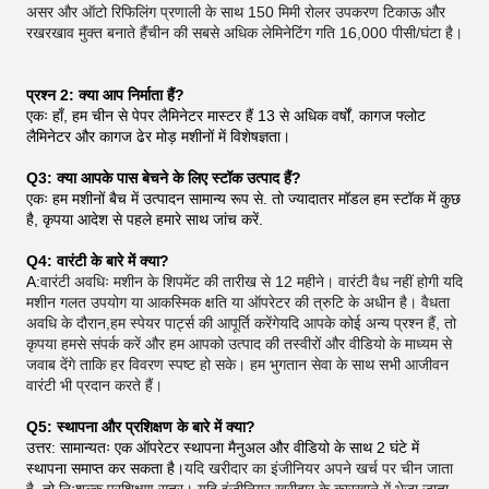
असर और ऑटो रिफिलिंग प्रणाली के साथ 150 मिमी रोलर उपकरण टिकाऊ और
रखरखाव मुक्त बनाते हैंचीन की सबसे अधिक लेमिनेटिंग गति 16,000 पीसी/घंटा है।
प्रश्न 2: क्या आप निर्माता हैं?
एकः हाँ, हम चीन से पेपर लैमिनेटर मास्टर हैं 13 से अधिक वर्षों, कागज फ्लोट
लैमिनेटर और कागज ढेर मोड़ मशीनों में विशेषज्ञता।
Q3: क्या आपके पास बेचने के लिए स्टॉक उत्पाद हैं?
एकः हम मशीनों बैच में उत्पादन सामान्य रूप से. तो ज्यादातर मॉडल हम स्टॉक में कुछ
है, कृपया आदेश से पहले हमारे साथ जांच करें.
Q4: वारंटी के बारे में क्या?
A:
वारंटी अवधिः मशीन के शिपमेंट की तारीख से 12 महीने। वारंटी वैध नहीं होगी यदि
मशीन गलत उपयोग या आकस्मिक क्षति या ऑपरेटर की त्रुटि के अधीन है। वैधता
अवधि के दौरान,हम स्पेयर पार्ट्स की आपूर्ति करेंगेयदि आपके कोई अन्य प्रश्न हैं, तो
कृपया हमसे संपर्क करें और हम आपको उत्पाद की तस्वीरों और वीडियो के माध्यम से
जवाब देंगे ताकि हर विवरण स्पष्ट हो सके। हम भुगतान सेवा के साथ सभी आजीवन
वारंटी भी प्रदान करते हैं।
Q5: स्थापना और प्रशिक्षण के बारे में क्या?
उत्तर: सामान्यतः एक ऑपरेटर स्थापना मैनुअल और वीडियो के साथ 2 घंटे में
स्थापना समाप्त कर सकता है।
यदि खरीदार का इंजीनियर अपने खर्च पर चीन जाता
है, तो निःशुल्क प्रशिक्षण सत्र। यदि इंजीनियर खरीदार के कारखाने में भेजा जाता