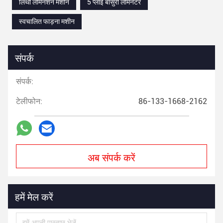
लिथो लैमिनेशन मशीन
5 प्लाई बांसुरी लैमिनेटर
स्वचालित फाड़ना मशीन
संपर्क
संपर्क:
टेलीफोन:
86-133-1668-2162
अब संपर्क करें
हमें मेल करें