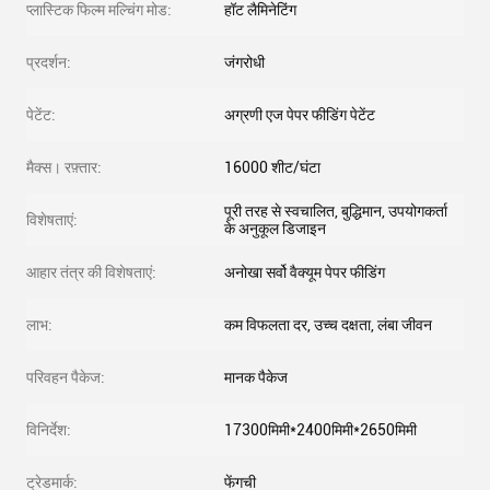
प्लास्टिक फिल्म मल्चिंग मोड:
हॉट लैमिनेटिंग
प्रदर्शन:
जंगरोधी
पेटेंट:
अग्रणी एज पेपर फीडिंग पेटेंट
मैक्स। रफ़्तार:
16000 शीट/घंटा
पूरी तरह से स्वचालित, बुद्धिमान, उपयोगकर्ता
विशेषताएं:
के अनुकूल डिजाइन
आहार तंत्र की विशेषताएं:
अनोखा सर्वो वैक्यूम पेपर फीडिंग
लाभ:
कम विफलता दर, उच्च दक्षता, लंबा जीवन
परिवहन पैकेज:
मानक पैकेज
विनिर्देश:
17300मिमी*2400मिमी*2650मिमी
ट्रेडमार्क:
फेंगची