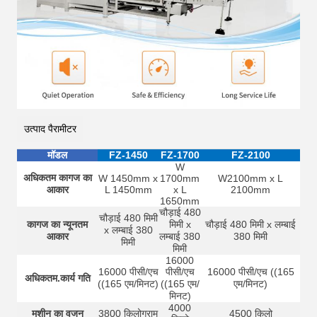
उत्पाद पैरामीटर
मॉडल
FZ-1450
FZ-1700
FZ-2100
W
अधिकतम कागज का
W 1450mm x
1700mm
W2100mm x L
आकार
L 1450mm
x L
2100mm
1650mm
चौड़ाई 480
चौड़ाई 480 मिमी
कागज का न्यूनतम
मिमी x
चौड़ाई 480 मिमी x लम्बाई
x लम्बाई 380
आकार
लम्बाई 380
380 मिमी
मिमी
मिमी
16000
16000 पीसी/एच
पीसी/एच
16000 पीसी/एच ((165
अधिकतम.कार्य गति
((165 एम/मिनट)
((165 एम/
एम/मिनट)
मिनट)
4000
मशीन का वजन
3800 किलोग्राम
4500 किलो