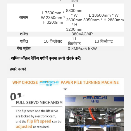
किलो
L
8300mm
L 7500mm *
* W
L 18500mm * W
आयाम
W 2350mm *
2600mm
3050mm * H 2880mm
H 3200mm
* H
3200mm
शक्ति
380VAC/4P
11
शक्ति
10 किलोवाट
13 किलोवाट
किलोवाट
गैस स्रोत
0.8MPa>5.5KW
→
अधिक मॉडल पैकिंग मशीनें कृपया हमसे संपर्क करें!
हमारे फायदे