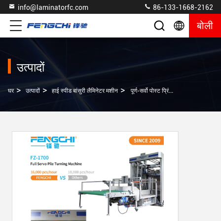
info@laminatorfc.com
86-133-1668-2162
बोली
उत्पादों
>
>
>
घर
उत्पादों
हाई स्पीड बांसुरी लैमिनेटर मशीन
पूर्ण-सर्वो पोस्ट प्रिंटिंग मशीन एक स्पर्श सक्षम कागज ढेर टर्नर मशीन अनुकूलित