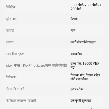
8300मिमी*2600मिमी*3
विनिर्देश:
200मिमी
ट्रेडमार्क:
फेंगची
उत्पत्ति:
चीन
प्रकार:
मल्टी लेयर पैलेटाइज़र
स्वचालित ग्रेड:
स्वचालित
उच्च गति, 16000 शीट/
Max.
मैक्स।
Working Speed
काम करने की गति
:
घंटा
चिकना, मौन, घिसाव रहित,
विशेषताएं:
लंबी सेवा जीवन
फ़्लिप लिफ्ट गति:
एडजस्टेबल
डिजिटल संचालन प्रणाली:
एक कुंजी शुरुआत