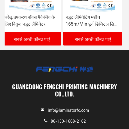
फ्लूट लैमिनेटिंग मशीन
दोहरी असर ऑटो रिफ्यूलिंग के
165m/Min पूर्ण डिजिटल लिथो
साथ अनुकूलित पोस्ट प्रेस
फ्लूट लैमिनेटर
लेमिनेटिंग मशीन
सबसे अच्छी कीमत पाएं
सबसे अच्छी कीमत पाएं
GUANGDONG FENGCHI PRINTING MACHINERY
CO.,LTD.
info@laminatorfc.com
86-133-1668-2162