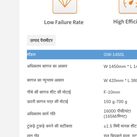
उत्पाद पैरामीटर
मॉडल
GW-1450L
अधिकतम कागज का आकार
W 1450mm * L 
कागज का न्यूनतम आकार
W 420mm * L 3
नीचे की कागज शीट की मोटाई
F-10mm
ऊपरी कागज पत्र की मोटाई
150 g-700 g
16000 पीसी/घंटा
अधिकतम कार्य गति
(165M/मिनट)
टुकड़े टुकड़े करने की सटीकता
±1.5 मिमी मानक शीट
लागू गोंद
राल चिपकने वाला, स्टा