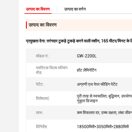
उत्पाद का विवरण
उत्पाद का वर्णन
उत्पाद का विवरण
प्रमुखता देना:
तरंगदार टुकड़े टुकड़े करने वाली मशीन
,
165 मीटर/मिनट के लि
मॉडल नं.:
GW-2200L
प्लास्टिक फिल्म मल्चिंग
हॉट लैमिनेटिंग
मोड:
पेटेंट:
अग्रणी एज पेपर फीडिंग पेटेंट
पूरी तरह से स्वचालित, बुद्धिमान, उपयोगक
विशेषताएं:
नुकूल डिजाइन
लाभ:
कम विफलता दर, उच्च दक्षता, लंबा जीव
विनिर्देश:
18500मिमी*3050मिमी*2880मिमी