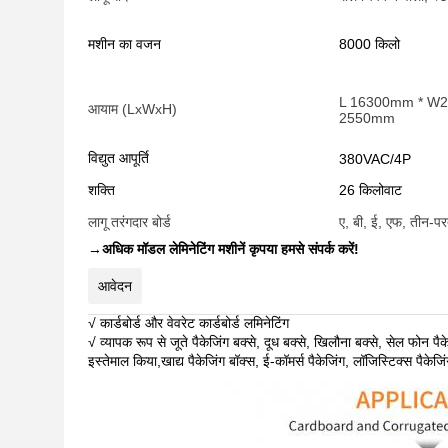
मशीन का वजन
8000 किलो
L 16300mm * W
आयाम (LxWxH)
2550mm
विद्युत आपूर्ति
380VAC/4P
शक्ति
26 किलोवाट
लागू तरंगदार बोर्ड
ए, बी, ई, एफ, तीन-प
→
अधिक मॉडल लेमिनेटिंग मशीनें कृपया हमसे संपर्क करें!
आवेदन
√ कार्डबोर्ड और वेवरेट कार्डबोर्ड लमिनेटिंग
√ व्यापक रूप से जूते पैकेजिंग बक्से, दूध बक्से, खिलौना बक्से, सेल फोन पै
इस्तेमाल किया,खाद्य पैकेजिंग बॉक्स, ई-कॉमर्स पैकेजिंग, लॉजिस्टिक्स पैकेज