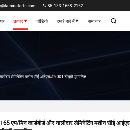
fo@laminatorfc.com
86-133-1668-2162
घर
उत्पाद
वीडियो
हमारे बारे में
समाचार
 नालीदार लेमिनेटिंग मशीन सीई आईएसओ 9001 टीयूवी प्रमाणित
165 एम/मिन कार्डबोर्ड और नालीदार लेमिनेटिंग मशीन सीई आ