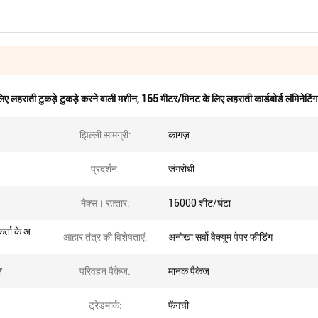
ए लहराती टुकड़े टुकड़े करने वाली मशीन
,
165 मीटर/मिनट के लिए लहराती कार्डबोर्ड लॅमिनेटिं
झिल्ली सामग्री:
कागज़
प्रदर्शन:
जंगरोधी
मैक्स। रफ़्तार:
16000 शीट/घंटा
र्ता के अ
आहार तंत्र की विशेषताएं:
अनोखा सर्वो वैक्यूम पेपर फीडिंग
न
परिवहन पैकेज:
मानक पैकेज
ट्रेडमार्क:
फेंगची