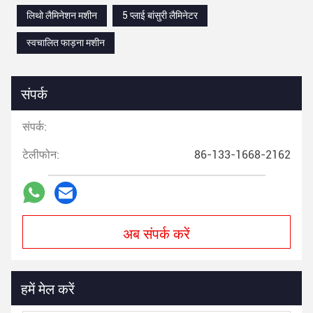
लिथो लैमिनेशन मशीन
5 प्लाई बांसुरी लैमिनेटर
स्वचालित फाड़ना मशीन
संपर्क
संपर्क:
टेलीफोन:
86-133-1668-2162
अब संपर्क करें
हमें मेल करें