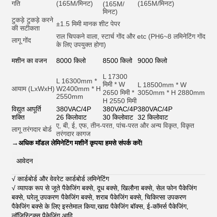
गति
(165M/मिनट)
(165M/मिनट)
(165M/
मिनट)
टुकड़े टुकड़े करने
±1.5 मिमी मानक शीट पेपर
की सटीकता
राल चिपकने वाला, स्टार्च गोंद और et
c (PH6~8 लमिनेटिंग गोंद
लागू गोंद
के लिए उपयुक्त होगा)
मशीन का वजन
8000 किलो
8500 किलो
9000 किलो
L 17300
L 16300mm *
मिमी * W
L 18500mm * W
आयाम (LxWxH)
W2400mm * H
2650 मिमी *
3050mm * H 2880mm
2550mm
H 2550 मिमी
विद्युत आपूर्ति
380VAC/4P
380VAC/4P
380VAC/4P
शक्ति
26 किलोवाट
30 किलोवाट
32 किलोवाट
ए, बी, ई, एफ, तीन-परत, पांच-परत और अन्य विकृत, विकृत
लागू तरंगदार बोर्ड
तरंगदार कागज
→
अधिक मॉडल लेमिनेटिंग मशीनें कृपया हमसे संपर्क करें!
आवेदन
√ कार्डबोर्ड और वेवरेट कार्डबोर्ड लमिनेटिंग
√ व्यापक रूप से जूते पैकेजिंग बक्से, दूध बक्से, खिलौना बक्से, सेल फोन पैकेजिंग
बक्से, घरेलू उपकरण पैकेजिंग बक्से, शराब पैकेजिंग बक्से, चिकित्सा उपकरण
पैकेजिंग बक्से के लिए इस्तेमाल किया,खाद्य पैकेजिंग बॉक्स, ई-कॉमर्स पैकेजिंग,
लॉजिस्टिक्स पैकेजिंग आदि
.