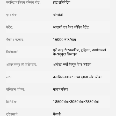
प्लास्टिक फिल्म मल्चिंग मोड:
हॉट लैमिनेटिंग
प्रदर्शन:
जंगरोधी
पेटेंट:
अग्रणी एज पेपर फीडिंग पेटेंट
मैक्स। रफ़्तार:
16000 शीट/घंटा
पूरी तरह से स्वचालित, बुद्धिमान, उपयोगकर्ता
विशेषताएं:
के अनुकूल डिजाइन
आहार तंत्र की विशेषताएं:
अनोखा सर्वो वैक्यूम पेपर फीडिंग
लाभ:
कम विफलता दर, उच्च दक्षता, लंबा जीवन
परिवहन पैकेज:
मानक पैकेज
विनिर्देश:
18500मिमी*3050मिमी*2880मिमी
ट्रेडमार्क:
फेंगची