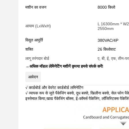
मशीन का वजन
8000 किलो
L 16300mm * W
आयाम (LxWxH)
2550mm
विद्युत आपूर्ति
380VAC/4P
शक्ति
26 किलोवाट
लागू तरंगदार बोर्ड
ए, बी, ई, एफ, तीन-प
→
अधिक मॉडल लेमिनेटिंग मशीनें कृपया हमसे संपर्क करें!
आवेदन
√ कार्डबोर्ड और वेवरेट कार्डबोर्ड लमिनेटिंग
√ व्यापक रूप से जूते पैकेजिंग बक्से, दूध बक्से, खिलौना बक्से, सेल फोन पै
इस्तेमाल किया,खाद्य पैकेजिंग बॉक्स, ई-कॉमर्स पैकेजिंग, लॉजिस्टिक्स पैकेज