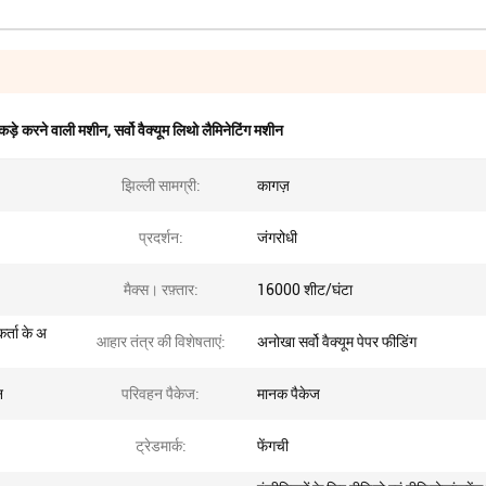
ुकड़े करने वाली मशीन
,
सर्वो वैक्यूम लिथो लैमिनेटिंग मशीन
झिल्ली सामग्री:
कागज़
प्रदर्शन:
जंगरोधी
मैक्स। रफ़्तार:
16000 शीट/घंटा
र्ता के अ
आहार तंत्र की विशेषताएं:
अनोखा सर्वो वैक्यूम पेपर फीडिंग
न
परिवहन पैकेज:
मानक पैकेज
ट्रेडमार्क:
फेंगची