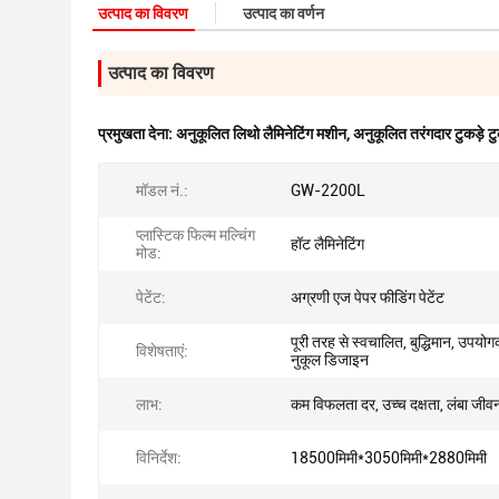
उत्पाद का विवरण
उत्पाद का वर्णन
उत्पाद का विवरण
प्रमुखता देना:
अनुकूलित लिथो लैमिनेटिंग मशीन
,
अनुकूलित तरंगदार टुकड़े ट
मॉडल नं.:
GW-2200L
प्लास्टिक फिल्म मल्चिंग
हॉट लैमिनेटिंग
मोड:
पेटेंट:
अग्रणी एज पेपर फीडिंग पेटेंट
पूरी तरह से स्वचालित, बुद्धिमान, उपयोगक
विशेषताएं:
नुकूल डिजाइन
लाभ:
कम विफलता दर, उच्च दक्षता, लंबा जीव
विनिर्देश:
18500मिमी*3050मिमी*2880मिमी