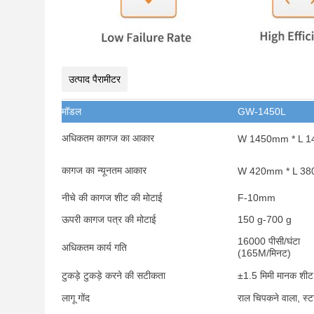
उत्पाद पैरामीटर
मॉडल
GW-1450L
अधिकतम कागज का आकार
W 1450mm * L 
कागज का न्यूनतम आकार
W 420mm * L 3
नीचे की कागज शीट की मोटाई
F-10mm
ऊपरी कागज पत्र की मोटाई
150 g-700 g
16000 पीसी/घंटा
अधिकतम कार्य गति
(165M/मिनट)
टुकड़े टुकड़े करने की सटीकता
±1.5 मिमी मानक शीट
लागू गोंद
राल चिपकने वाला, स्टा