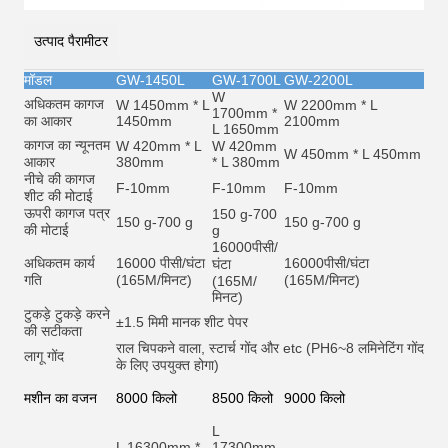
उत्पाद पैरामीटर
मॉडल
GW-1450L
GW-1700L
GW-2200L
W
अधिकतम कागज
W 1450mm * L
W 2200mm * L
1700mm *
का आकार
1450mm
2100mm
L 1650mm
कागज का न्यूनतम
W 420mm * L
W 420mm
W 450mm * L 450mm
आकार
380mm
* L 380mm
नीचे की कागज
F-10mm
F-10mm
F-10mm
शीट की मोटाई
ऊपरी कागज पत्र
150 g-700
150 g-700 g
150 g-700 g
की मोटाई
g
16000
पीसी/
अधिकतम कार्य
16000 पीसी/घंटा
16000
पीसी/घंटा
घंटा
गति
(165M/मिनट)
(165M/मिनट)
(165M/
मिनट)
टुकड़े टुकड़े करने
±1.5 मिमी मानक शीट पेपर
की सटीकता
राल चिपकने वाला, स्टार्च गोंद और et
c (PH6~8 लमिनेटिंग गोंद
लागू गोंद
के लिए उपयुक्त होगा)
मशीन का वजन
8000 किलो
8500 किलो
9000 किलो
L
L 16300mm *
17300mm