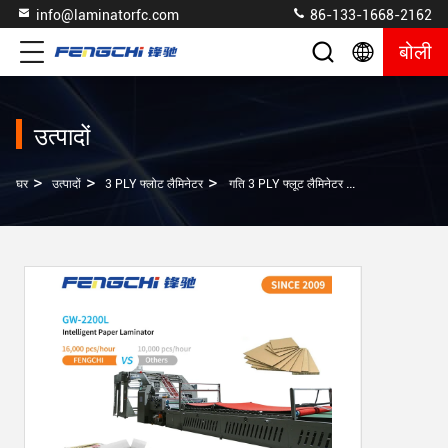
info@laminatorfc.com
86-133-1668-2162
बोली
उत्पादों
>
>
>
घर
उत्पादों
3 PLY फ्लोट लैमिनेटर
गति 3 PLY फ्लूट लैमिनेटर GW-2200L एंटीकोरोसिव मैकेनिकल ड्राइव अद्वितीय कागज खिला