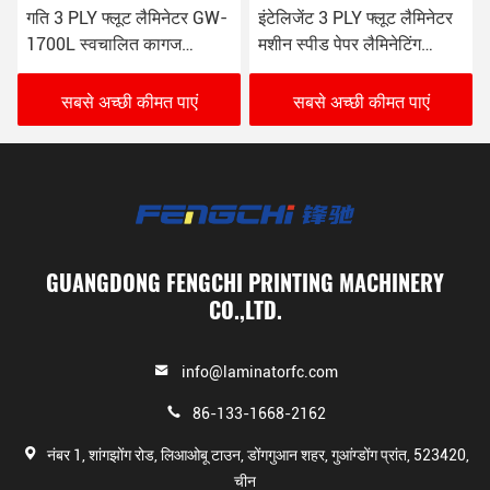
गति 3 PLY फ्लूट लैमिनेटर GW-
इंटेलिजेंट 3 PLY फ्लूट लैमिनेटर
1700L स्वचालित कागज
मशीन स्पीड पेपर लैमिनेटिंग
लैमिनेटिंग मशीन 16000 शीट/
Fengchi GW-1700L
घंटा
सबसे अच्छी कीमत पाएं
सबसे अच्छी कीमत पाएं
GUANGDONG FENGCHI PRINTING MACHINERY
CO.,LTD.
info@laminatorfc.com
86-133-1668-2162
नंबर 1, शांगझोंग रोड, लिआओबू टाउन, डोंगगुआन शहर, गुआंग्डोंग प्रांत, 523420,
चीन