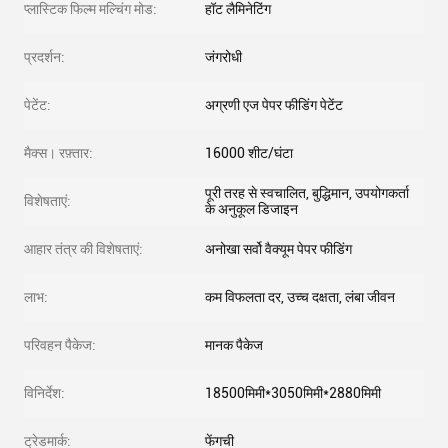
प्लास्टिक फिल्म मल्चिंग मोड:
हॉट लैमिनेटिंग
प्रदर्शन:
जंगरोधी
पेटेंट:
अग्रणी एज पेपर फीडिंग पेटेंट
मैक्स। रफ़्तार:
16000 शीट/घंटा
पूरी तरह से स्वचालित, बुद्धिमान, उपयोगकर्ता
विशेषताएं:
के अनुकूल डिजाइन
आहार तंत्र की विशेषताएं:
अनोखा सर्वो वैक्यूम पेपर फीडिंग
लाभ:
कम विफलता दर, उच्च दक्षता, लंबा जीवन
परिवहन पैकेज:
मानक पैकेज
विनिर्देश:
18500मिमी*3050मिमी*2880मिमी
ट्रेडमार्क:
फेंगची