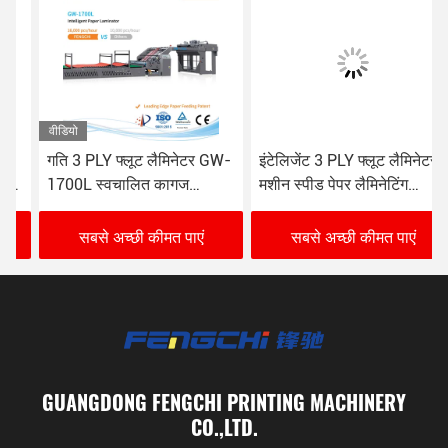
वीडियो
गति 3 PLY फ्लूट लैमिनेटर GW-
इंटेलिजेंट 3 PLY फ्लूट लैमिनेटर
1700L स्वचालित कागज
मशीन स्पीड पेपर लैमिनेटिंग
लैमिनेटिंग मशीन 16000 शीट/
Fengchi GW-1700L
घंटा
सबसे अच्छी कीमत पाएं
सबसे अच्छी कीमत पाएं
GUANGDONG FENGCHI PRINTING MACHINERY
CO.,LTD.