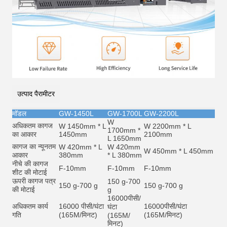
उत्पाद पैरामीटर
मॉडल
GW-1450L
GW-1700L
GW-2200L
W
अधिकतम कागज
W 1450mm * L
W 2200mm * L
1700mm *
का आकार
1450mm
2100mm
L 1650mm
कागज का न्यूनतम
W 420mm * L
W 420mm
W 450mm * L 450mm
आकार
380mm
* L 380mm
नीचे की कागज
F-10mm
F-10mm
F-10mm
शीट की मोटाई
ऊपरी कागज पत्र
150 g-700
150 g-700 g
150 g-700 g
की मोटाई
g
16000
पीसी/
अधिकतम कार्य
16000 पीसी/घंटा
16000
पीसी/घंटा
घंटा
गति
(165M/मिनट)
(165M/मिनट)
(165M/
मिनट)