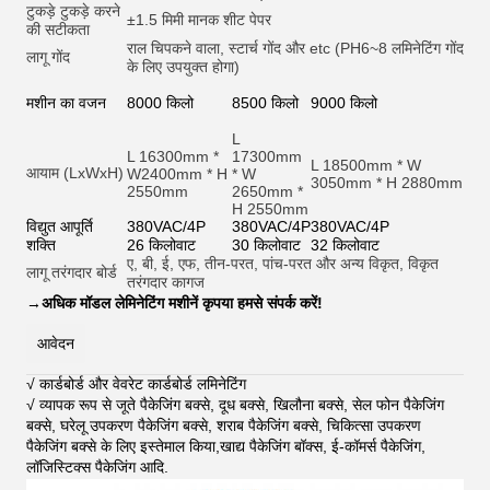
टुकड़े टुकड़े करने
±1.5 मिमी मानक शीट पेपर
की सटीकता
राल चिपकने वाला, स्टार्च गोंद और et
c (PH6~8 लमिनेटिंग गोंद
लागू गोंद
के लिए उपयुक्त होगा)
मशीन का वजन
8000 किलो
8500 किलो
9000 किलो
L
L 16300mm *
17300mm
L 18500mm * W
आयाम (LxWxH)
W2400mm * H
* W
3050mm * H 2880mm
2550mm
2650mm *
H 2550mm
विद्युत आपूर्ति
380VAC/4P
380VAC/4P
380VAC/4P
शक्ति
26 किलोवाट
30 किलोवाट
32 किलोवाट
ए, बी, ई, एफ, तीन-परत, पांच-परत और अन्य विकृत, विकृत
लागू तरंगदार बोर्ड
तरंगदार कागज
→
अधिक मॉडल लेमिनेटिंग मशीनें कृपया हमसे संपर्क करें!
आवेदन
√ कार्डबोर्ड और वेवरेट कार्डबोर्ड लमिनेटिंग
√ व्यापक रूप से जूते पैकेजिंग बक्से, दूध बक्से, खिलौना बक्से, सेल फोन पैकेजिंग
बक्से, घरेलू उपकरण पैकेजिंग बक्से, शराब पैकेजिंग बक्से, चिकित्सा उपकरण
पैकेजिंग बक्से के लिए इस्तेमाल किया,खाद्य पैकेजिंग बॉक्स, ई-कॉमर्स पैकेजिंग,
लॉजिस्टिक्स पैकेजिंग आदि
.