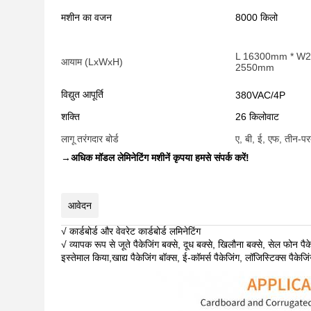
मशीन का वजन
8000 किलो
L 16300mm * W
आयाम (LxWxH)
2550mm
विद्युत आपूर्ति
380VAC/4P
शक्ति
26 किलोवाट
लागू तरंगदार बोर्ड
ए, बी, ई, एफ, तीन-प
→
अधिक मॉडल लेमिनेटिंग मशीनें कृपया हमसे संपर्क करें!
आवेदन
√ कार्डबोर्ड और वेवरेट कार्डबोर्ड लमिनेटिंग
√ व्यापक रूप से जूते पैकेजिंग बक्से, दूध बक्से, खिलौना बक्से, सेल फोन पै
इस्तेमाल किया,खाद्य पैकेजिंग बॉक्स, ई-कॉमर्स पैकेजिंग, लॉजिस्टिक्स पैकेज