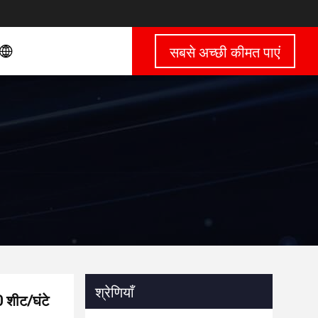
सबसे अच्छी कीमत पाएं
श्रेणियाँ
0 शीट/घंटे