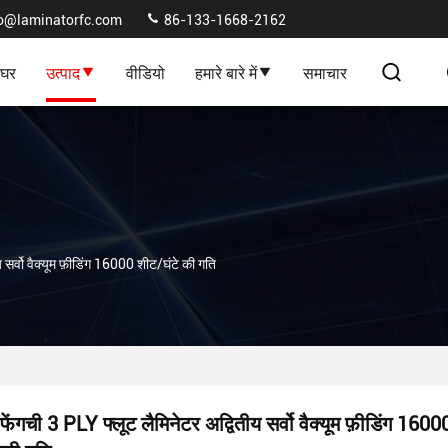
fo@laminatorfc.com
86-133-1668-2162
घर
उत्पाद
वीडियो
हमारे बारे में
समाचार
 सर्वो वैक्यूम फ़ीडिंग 16000 शीट/घंटे की गति
फेंगची 3 PLY फ्लूट लैमिनेटर अद्वितीय सर्वो वैक्यूम फ़ीडिंग 1600