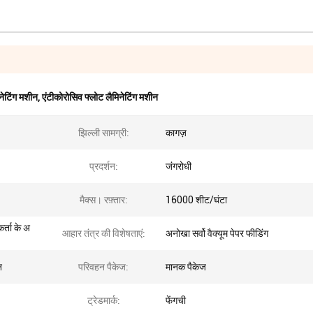
ेटिंग मशीन
,
एंटीकोरोसिव फ्लोट लैमिनेटिंग मशीन
झिल्ली सामग्री:
कागज़
प्रदर्शन:
जंगरोधी
मैक्स। रफ़्तार:
16000 शीट/घंटा
र्ता के अ
आहार तंत्र की विशेषताएं:
अनोखा सर्वो वैक्यूम पेपर फीडिंग
न
परिवहन पैकेज:
मानक पैकेज
ट्रेडमार्क:
फेंगची