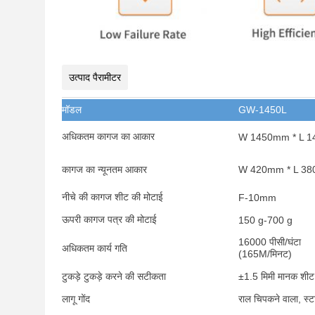
उत्पाद पैरामीटर
मॉडल
GW-1450L
अधिकतम कागज का आकार
W 1450mm * L 
कागज का न्यूनतम आकार
W 420mm * L 3
नीचे की कागज शीट की मोटाई
F-10mm
ऊपरी कागज पत्र की मोटाई
150 g-700 g
16000 पीसी/घंटा
अधिकतम कार्य गति
(165M/मिनट)
टुकड़े टुकड़े करने की सटीकता
±1.5 मिमी मानक शीट
लागू गोंद
राल चिपकने वाला, स्टा