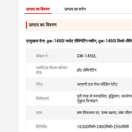
उत्पाद का विवरण
उत्पाद का वर्णन
उत्पाद का विवरण
प्रमुखता देना:
gw-1450l फ्लोट लैमिनेटिंग मशीन
,
gw-1450l लिथो-लैमिन
मॉडल नं.:
GW-1450L
प्लास्टिक फिल्म मल्चिंग
हॉट लैमिनेटिंग
मोड:
पेटेंट:
अग्रणी एज पेपर फीडिंग पेटेंट
पूरी तरह से स्वचालित, बुद्धिमान, उपयोगक
विशेषताएं:
नुकूल डिजाइन
लाभ:
कम विफलता दर, उच्च दक्षता, लंबा जीव
विनिर्देश:
16300मिमी*2400मिमी*2550मिमी