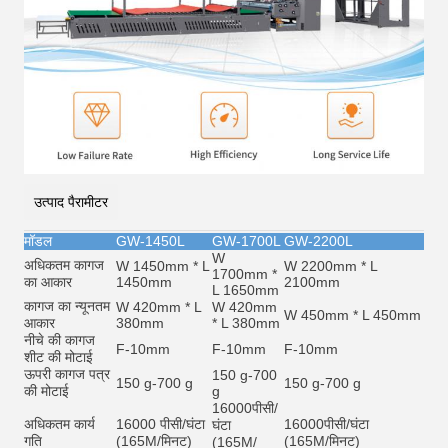
उत्पाद पैरामीटर
मॉडल
GW-1450L
GW-1700L
GW-2200L
W
अधिकतम कागज
W 1450mm * L
W 2200mm * L
1700mm *
का आकार
1450mm
2100mm
L 1650mm
कागज का न्यूनतम
W 420mm * L
W 420mm
W 450mm * L 450mm
आकार
380mm
* L 380mm
नीचे की कागज
F-10mm
F-10mm
F-10mm
शीट की मोटाई
ऊपरी कागज पत्र
150 g-700
150 g-700 g
150 g-700 g
की मोटाई
g
16000
पीसी/
अधिकतम कार्य
16000 पीसी/घंटा
16000
पीसी/घंटा
घंटा
गति
(165M/मिनट)
(165M/मिनट)
(165M/