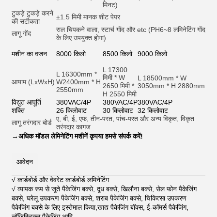
मिनट)
टुकड़े टुकड़े करने
±1.5 मिमी मानक शीट पेपर
की सटीकता
राल चिपकने वाला, स्टार्च गोंद और et
c (PH6~8 लमिनेटिंग गोंद
लागू गोंद
के लिए उपयुक्त होगा)
मशीन का वजन
8000 किलो
8500 किलो
9000 किलो
L 17300
L 16300mm *
मिमी * W
L 18500mm * W
आयाम (LxWxH)
W2400mm * H
2650 मिमी *
3050mm * H 2880mm
2550mm
H 2550 मिमी
विद्युत आपूर्ति
380VAC/4P
380VAC/4P
380VAC/4P
शक्ति
26 किलोवाट
30 किलोवाट
32 किलोवाट
ए, बी, ई, एफ, तीन-परत, पांच-परत और अन्य विकृत, विकृत
लागू तरंगदार बोर्ड
तरंगदार कागज
→
अधिक मॉडल लेमिनेटिंग मशीनें कृपया हमसे संपर्क करें!
आवेदन
√ कार्डबोर्ड और वेवरेट कार्डबोर्ड लमिनेटिंग
√ व्यापक रूप से जूते पैकेजिंग बक्से, दूध बक्से, खिलौना बक्से, सेल फोन पैकेजिंग
बक्से, घरेलू उपकरण पैकेजिंग बक्से, शराब पैकेजिंग बक्से, चिकित्सा उपकरण
पैकेजिंग बक्से के लिए इस्तेमाल किया,खाद्य पैकेजिंग बॉक्स, ई-कॉमर्स पैकेजिंग,
लॉजिस्टिक्स पैकेजिंग आदि
.