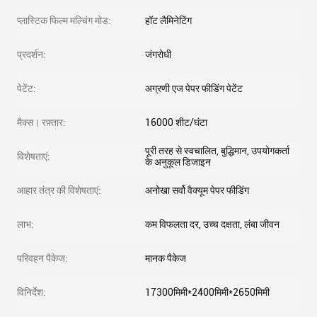
प्लास्टिक फिल्म मल्चिंग मोड:
हॉट लैमिनेटिंग
प्रदर्शन:
जंगरोधी
पेटेंट:
अग्रणी एज पेपर फीडिंग पेटेंट
मैक्स। रफ़्तार:
16000 शीट/घंटा
पूरी तरह से स्वचालित, बुद्धिमान, उपयोगकर्ता
विशेषताएं:
के अनुकूल डिजाइन
आहार तंत्र की विशेषताएं:
अनोखा सर्वो वैक्यूम पेपर फीडिंग
लाभ:
कम विफलता दर, उच्च दक्षता, लंबा जीवन
परिवहन पैकेज:
मानक पैकेज
विनिर्देश:
17300मिमी*2400मिमी*2650मिमी