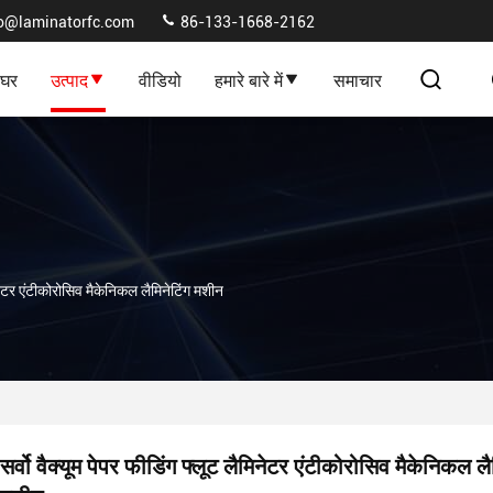
fo@laminatorfc.com
86-133-1668-2162
घर
उत्पाद
वीडियो
हमारे बारे में
समाचार
मिनेटर एंटीकोरोसिव मैकेनिकल लैमिनेटिंग मशीन
सर्वो वैक्यूम पेपर फीडिंग फ्लूट लैमिनेटर एंटीकोरोसिव मैकेनिकल लै