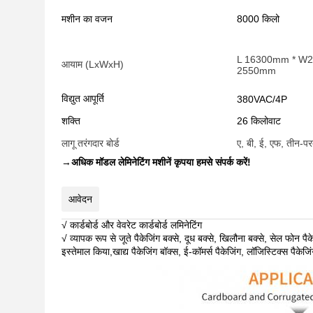
मशीन का वजन
8000 किलो
L 16300mm * W
आयाम (LxWxH)
2550mm
विद्युत आपूर्ति
380VAC/4P
शक्ति
26 किलोवाट
लागू तरंगदार बोर्ड
ए, बी, ई, एफ, तीन-प
→
अधिक मॉडल लेमिनेटिंग मशीनें कृपया हमसे संपर्क करें!
आवेदन
√ कार्डबोर्ड और वेवरेट कार्डबोर्ड लमिनेटिंग
√ व्यापक रूप से जूते पैकेजिंग बक्से, दूध बक्से, खिलौना बक्से, सेल फोन पै
इस्तेमाल किया,खाद्य पैकेजिंग बॉक्स, ई-कॉमर्स पैकेजिंग, लॉजिस्टिक्स पैकेज