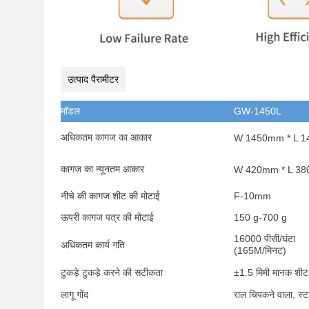
उत्पाद पैरामीटर
मॉडल
GW-1450L
अधिकतम कागज का आकार
W 1450mm * L 
कागज का न्यूनतम आकार
W 420mm * L 3
नीचे की कागज शीट की मोटाई
F-10mm
ऊपरी कागज पत्र की मोटाई
150 g-700 g
16000 पीसी/घंटा
अधिकतम कार्य गति
(165M/मिनट)
टुकड़े टुकड़े करने की सटीकता
±1.5 मिमी मानक शीट
लागू गोंद
राल चिपकने वाला, स्टा