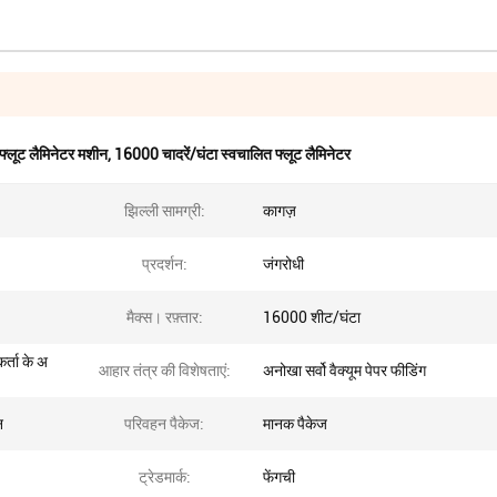
ड फ्लूट लैमिनेटर मशीन
,
16000 चादरें/घंटा स्वचालित फ्लूट लैमिनेटर
झिल्ली सामग्री:
कागज़
प्रदर्शन:
जंगरोधी
मैक्स। रफ़्तार:
16000 शीट/घंटा
र्ता के अ
आहार तंत्र की विशेषताएं:
अनोखा सर्वो वैक्यूम पेपर फीडिंग
न
परिवहन पैकेज:
मानक पैकेज
ट्रेडमार्क:
फेंगची