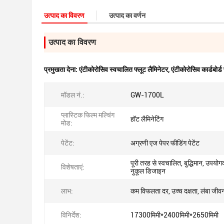
उत्पाद का विवरण
उत्पाद का वर्णन
उत्पाद का विवरण
प्रमुखता देना:
एंटीकोरोसिव स्वचालित फ्लूट लैमिनेटर
,
एंटीकोरोसिव कार्डबोर्
मॉडल नं.:
GW-1700L
प्लास्टिक फिल्म मल्चिंग
हॉट लैमिनेटिंग
मोड:
पेटेंट:
अग्रणी एज पेपर फीडिंग पेटेंट
पूरी तरह से स्वचालित, बुद्धिमान, उपयोगक
विशेषताएं:
नुकूल डिजाइन
लाभ:
कम विफलता दर, उच्च दक्षता, लंबा जीव
विनिर्देश:
17300मिमी*2400मिमी*2650मिमी