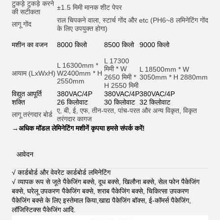
टुकड़े टुकड़े करने
±1.5 मिमी मानक शीट पेपर
की सटीकता
राल चिपकने वाला, स्टार्च गोंद और et
c (PH6~8 लमिनेटिंग गोंद
लागू गोंद
के लिए उपयुक्त होगा)
मशीन का वजन
8000 किलो
8500 किलो
9000 किलो
L 17300
L 16300mm *
मिमी * W
L 18500mm * W
आयाम (LxWxH)
W2400mm * H
2650 मिमी *
3050mm * H 2880mm
2550mm
H 2550 मिमी
विद्युत आपूर्ति
380VAC/4P
380VAC/4P
380VAC/4P
शक्ति
26 किलोवाट
30 किलोवाट
32 किलोवाट
ए, बी, ई, एफ, तीन-परत, पांच-परत और अन्य विकृत, विकृत
लागू तरंगदार बोर्ड
तरंगदार कागज
→
अधिक मॉडल लेमिनेटिंग मशीनें कृपया हमसे संपर्क करें!
आवेदन
√ कार्डबोर्ड और वेवरेट कार्डबोर्ड लमिनेटिंग
√ व्यापक रूप से जूते पैकेजिंग बक्से, दूध बक्से, खिलौना बक्से, सेल फोन पैकेजिंग
बक्से, घरेलू उपकरण पैकेजिंग बक्से, शराब पैकेजिंग बक्से, चिकित्सा उपकरण
पैकेजिंग बक्से के लिए इस्तेमाल किया,खाद्य पैकेजिंग बॉक्स, ई-कॉमर्स पैकेजिंग,
लॉजिस्टिक्स पैकेजिंग आदि
.