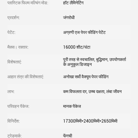
प्लास्टिक फिल्म मल्चिंग मोड:
हॉट लैमिनेटिंग
प्रदर्शन:
जंगरोधी
पेटेंट:
अग्रणी एज पेपर फीडिंग पेटेंट
मैक्स। रफ़्तार:
16000 शीट/घंटा
पूरी तरह से स्वचालित, बुद्धिमान, उपयोगकर्ता
विशेषताएं:
के अनुकूल डिजाइन
आहार तंत्र की विशेषताएं:
अनोखा सर्वो वैक्यूम पेपर फीडिंग
लाभ:
कम विफलता दर, उच्च दक्षता, लंबा जीवन
परिवहन पैकेज:
मानक पैकेज
विनिर्देश:
17300मिमी*2400मिमी*2650मिमी
ट्रेडमार्क:
फेंगची