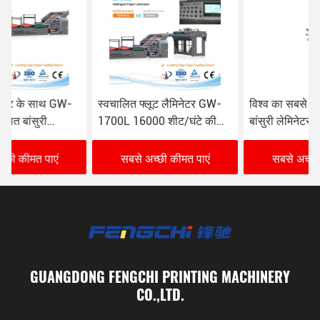
स्वचालित फ्लूट लैमिनेटर GW-
विश्व का सबसे बड़ा स्वचालित
1700L 16000 शीट/घंटे की
बांसुरी लेमिनेटर GW-2200L
गति के साथ
सबसे अच्छी कीमत पाएं
सबसे अच्छी कीमत पाएं
GUANGDONG FENGCHI PRINTING MACHINERY
CO.,LTD.