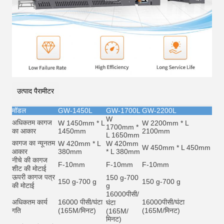
उत्पाद पैरामीटर
मॉडल
GW-1450L
GW-1700L
GW-2200L
W
अधिकतम कागज
W 1450mm * L
W 2200mm * L
1700mm *
का आकार
1450mm
2100mm
L 1650mm
कागज का न्यूनतम
W 420mm * L
W 420mm
W 450mm * L 450mm
आकार
380mm
* L 380mm
नीचे की कागज
F-10mm
F-10mm
F-10mm
शीट की मोटाई
ऊपरी कागज पत्र
150 g-700
150 g-700 g
150 g-700 g
की मोटाई
g
16000
पीसी/
अधिकतम कार्य
16000 पीसी/घंटा
16000
पीसी/घंटा
घंटा
गति
(165M/मिनट)
(165M/मिनट)
(165M/
मिनट)