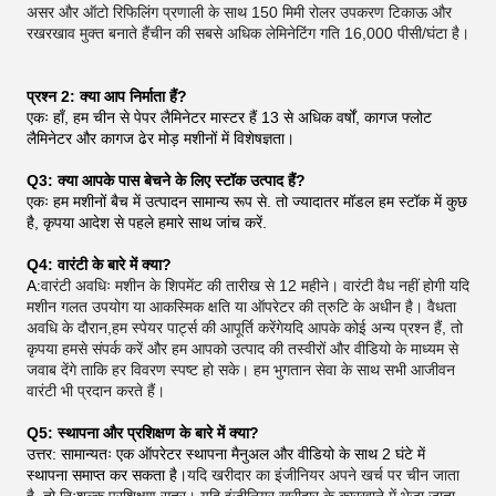
असर और ऑटो रिफिलिंग प्रणाली के साथ 150 मिमी रोलर उपकरण टिकाऊ और
रखरखाव मुक्त बनाते हैंचीन की सबसे अधिक लेमिनेटिंग गति 16,000 पीसी/घंटा है।
प्रश्न 2: क्या आप निर्माता हैं?
एकः हाँ, हम चीन से पेपर लैमिनेटर मास्टर हैं 13 से अधिक वर्षों, कागज फ्लोट
लैमिनेटर और कागज ढेर मोड़ मशीनों में विशेषज्ञता।
Q3: क्या आपके पास बेचने के लिए स्टॉक उत्पाद हैं?
एकः हम मशीनों बैच में उत्पादन सामान्य रूप से. तो ज्यादातर मॉडल हम स्टॉक में कुछ
है, कृपया आदेश से पहले हमारे साथ जांच करें.
Q4: वारंटी के बारे में क्या?
A:
वारंटी अवधिः मशीन के शिपमेंट की तारीख से 12 महीने। वारंटी वैध नहीं होगी यदि
मशीन गलत उपयोग या आकस्मिक क्षति या ऑपरेटर की त्रुटि के अधीन है। वैधता
अवधि के दौरान,हम स्पेयर पार्ट्स की आपूर्ति करेंगेयदि आपके कोई अन्य प्रश्न हैं, तो
कृपया हमसे संपर्क करें और हम आपको उत्पाद की तस्वीरों और वीडियो के माध्यम से
जवाब देंगे ताकि हर विवरण स्पष्ट हो सके। हम भुगतान सेवा के साथ सभी आजीवन
वारंटी भी प्रदान करते हैं।
Q5: स्थापना और प्रशिक्षण के बारे में क्या?
उत्तर: सामान्यतः एक ऑपरेटर स्थापना मैनुअल और वीडियो के साथ 2 घंटे में
स्थापना समाप्त कर सकता है।
यदि खरीदार का इंजीनियर अपने खर्च पर चीन जाता
है, तो निःशुल्क प्रशिक्षण सत्र। यदि इंजीनियर खरीदार के कारखाने में भेजा जाता