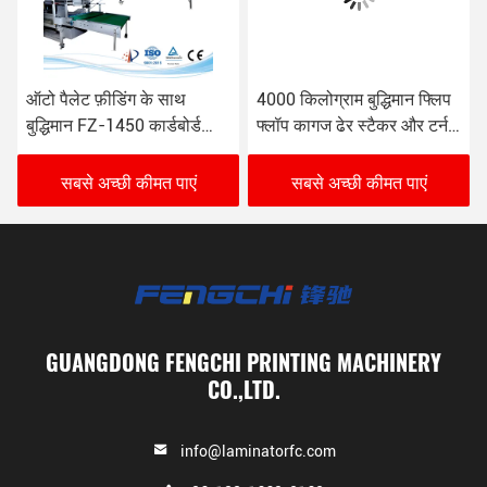
ऑटो पैलेट फ़ीडिंग के साथ
4000 किलोग्राम बुद्धिमान फ्लिप
बुद्धिमान FZ-1450 कार्डबोर्ड
फ्लॉप कागज ढेर स्टैकर और टर्नर
संरेखण लिथो स्टैकिंग मशीन
380VAC/4P
सबसे अच्छी कीमत पाएं
सबसे अच्छी कीमत पाएं
GUANGDONG FENGCHI PRINTING MACHINERY
CO.,LTD.
info@laminatorfc.com