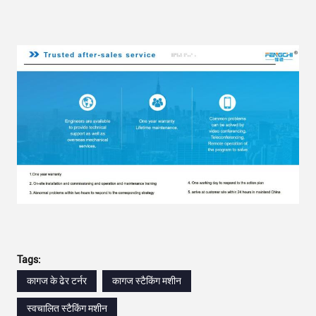
Tags:
कागज के ढेर टर्नर
कागज स्टैकिंग मशीन
स्वचालित स्टैकिंग मशीन