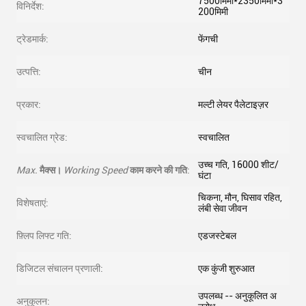
7500मिमी*2350मिमी*3
विनिर्देश:
200मिमी
ट्रेडमार्क:
फेंगची
उत्पत्ति:
चीन
प्रकार:
मल्टी लेयर पैलेटाइज़र
स्वचालित ग्रेड:
स्वचालित
उच्च गति, 16000 शीट/
Max.
मैक्स।
Working Speed
काम करने की गति
:
घंटा
चिकना, मौन, घिसाव रहित,
विशेषताएं:
लंबी सेवा जीवन
फ़्लिप लिफ्ट गति:
एडजस्टेबल
डिजिटल संचालन प्रणाली:
एक कुंजी शुरुआत
उपलब्ध -- अनुकूलित अ
अनुकूलन: