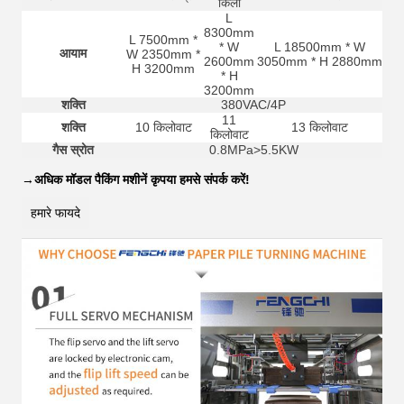
किलो
L
8300mm
L 7500mm *
* W
L 18500mm * W
आयाम
W 2350mm *
2600mm
3050mm * H 2880mm
H 3200mm
* H
3200mm
शक्ति
380VAC/4P
11
शक्ति
10 किलोवाट
13 किलोवाट
किलोवाट
गैस स्रोत
0.8MPa>5.5KW
→
अधिक मॉडल पैकिंग मशीनें कृपया हमसे संपर्क करें!
हमारे फायदे