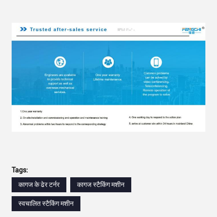
Tags:
कागज के ढेर टर्नर
कागज स्टैकिंग मशीन
स्वचालित स्टैकिंग मशीन