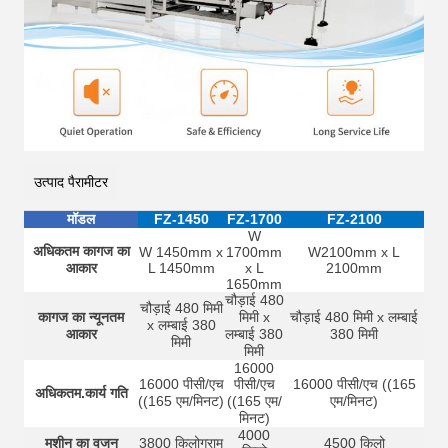
उत्पाद पैरामीटर
मॉडल
FZ-1450
FZ-1700
FZ-2100
W
अधिकतम कागज का
W 1450mm x
1700mm
W2100mm x L
आकार
L 1450mm
x L
2100mm
1650mm
चौड़ाई 480
चौड़ाई 480 मिमी
कागज का न्यूनतम
मिमी x
चौड़ाई 480 मिमी x लम्बाई
x लम्बाई 380
आकार
लम्बाई 380
380 मिमी
मिमी
मिमी
16000
16000 पीसी/एच
पीसी/एच
16000 पीसी/एच ((165
अधिकतम.कार्य गति
((165 एम/मिनट)
((165 एम/
एम/मिनट)
मिनट)
4000
मशीन का वजन
3800 किलोग्राम
4500 किलो