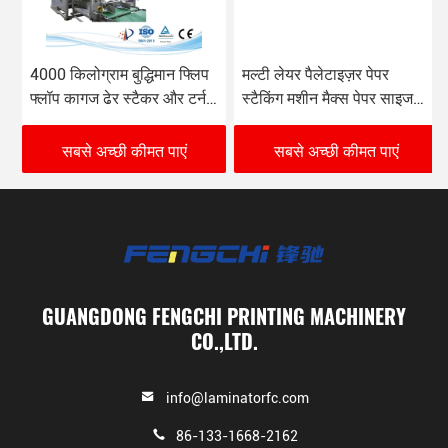
4000 किलोग्राम बुद्धिमान फ्लिप
मल्टी लेयर पैलेटाइज़र पेपर
फ्लॉप कागज ढेर स्टैकर और टर्नर
स्टैकिंग मशीन मैक्स पेपर साइज
380VAC/4P
W 1450mm X L 1450mm
सबसे अच्छी कीमत पाएं
सबसे अच्छी कीमत पाएं
GUANGDONG FENGCHI PRINTING MACHINERY
CO.,LTD.
info@laminatorfc.com
86-133-1668-2162