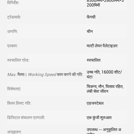
8300मिमी*2600मिमी*3
विनिर्देश:
200मिमी
ट्रेडमार्क:
फेंगची
उत्पत्ति:
चीन
प्रकार:
मल्टी लेयर पैलेटाइज़र
स्वचालित ग्रेड:
स्वचालित
उच्च गति, 16000 शीट/
Max.
मैक्स।
Working Speed
काम करने की गति
:
घंटा
चिकना, मौन, घिसाव रहित,
विशेषताएं:
लंबी सेवा जीवन
फ़्लिप लिफ्ट गति:
एडजस्टेबल
डिजिटल संचालन प्रणाली:
एक कुंजी शुरुआत
उपलब्ध -- अनुकूलित अ
अनुकूलन: