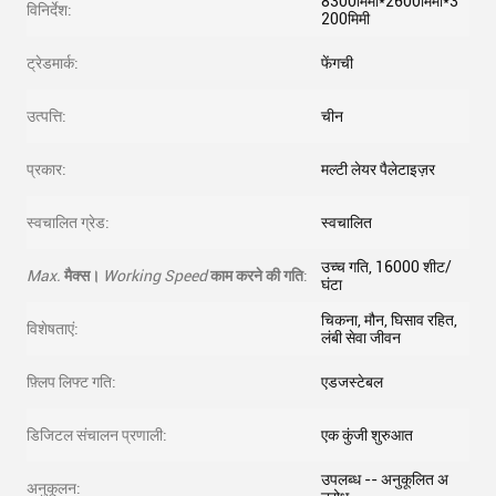
8300मिमी*2600मिमी*3
विनिर्देश:
200मिमी
ट्रेडमार्क:
फेंगची
उत्पत्ति:
चीन
प्रकार:
मल्टी लेयर पैलेटाइज़र
स्वचालित ग्रेड:
स्वचालित
उच्च गति, 16000 शीट/
Max.
मैक्स।
Working Speed
काम करने की गति
:
घंटा
चिकना, मौन, घिसाव रहित,
विशेषताएं:
लंबी सेवा जीवन
फ़्लिप लिफ्ट गति:
एडजस्टेबल
डिजिटल संचालन प्रणाली:
एक कुंजी शुरुआत
उपलब्ध -- अनुकूलित अ
अनुकूलन: