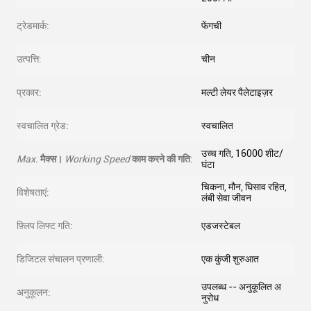
ट्रेडमार्क:
फेंगची
उत्पत्ति:
चीन
प्रकार:
मल्टी लेयर पैलेटाइज़र
स्वचालित ग्रेड:
स्वचालित
उच्च गति, 16000 शीट/
Max.
मैक्स।
Working Speed
काम करने की गति
:
घंटा
चिकना, मौन, घिसाव रहित,
विशेषताएं:
लंबी सेवा जीवन
फ़्लिप लिफ्ट गति:
एडजस्टेबल
डिजिटल संचालन प्रणाली:
एक कुंजी शुरुआत
उपलब्ध -- अनुकूलित अ
अनुकूलन:
नुरोध