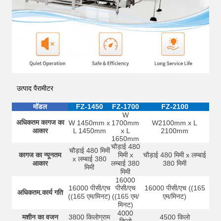
उत्पाद पैरामीटर
मॉडल
FZ-1450
FZ-1700
FZ-2100
W
अधिकतम कागज का
W 1450mm x
1700mm
W2100mm x L
आकार
L 1450mm
x L
2100mm
1650mm
चौड़ाई 480
चौड़ाई 480 मिमी
कागज का न्यूनतम
मिमी x
चौड़ाई 480 मिमी x लम्बाई
x लम्बाई 380
आकार
लम्बाई 380
380 मिमी
मिमी
मिमी
16000
16000 पीसी/एच
पीसी/एच
16000 पीसी/एच ((165
अधिकतम.कार्य गति
((165 एम/मिनट)
((165 एम/
एम/मिनट)
मिनट)
4000
मशीन का वजन
3800 किलोग्राम
4500 किलो