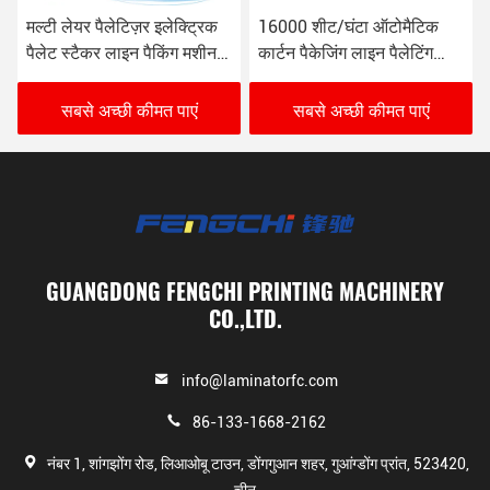
मल्टी लेयर पैलेटिज़र इलेक्ट्रिक
16000 शीट/घंटा ऑटोमैटिक
पैलेट स्टैकर लाइन पैकिंग मशीन
कार्टन पैकेजिंग लाइन पैलेटिंग
पेपर बोर्ड के लिए
सिस्टम
सबसे अच्छी कीमत पाएं
सबसे अच्छी कीमत पाएं
GUANGDONG FENGCHI PRINTING MACHINERY
CO.,LTD.
info@laminatorfc.com
86-133-1668-2162
नंबर 1, शांगझोंग रोड, लिआओबू टाउन, डोंगगुआन शहर, गुआंग्डोंग प्रांत, 523420,