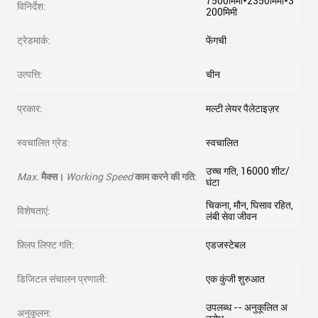
7500मिमी*2350मिमी*3
विनिर्देश:
200मिमी
ट्रेडमार्क:
फेंगची
उत्पत्ति:
चीन
प्रकार:
मल्टी लेयर पैलेटाइज़र
स्वचालित ग्रेड:
स्वचालित
उच्च गति, 16000 शीट/
Max.
मैक्स।
Working Speed
काम करने की गति
:
घंटा
चिकना, मौन, घिसाव रहित,
विशेषताएं:
लंबी सेवा जीवन
फ़्लिप लिफ्ट गति:
एडजस्टेबल
डिजिटल संचालन प्रणाली:
एक कुंजी शुरुआत
उपलब्ध -- अनुकूलित अ
अनुकूलन: