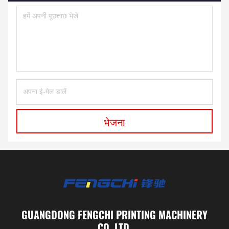
भेजना
GUANGDONG FENGCHI PRINTING MACHINERY
CO.,LTD.