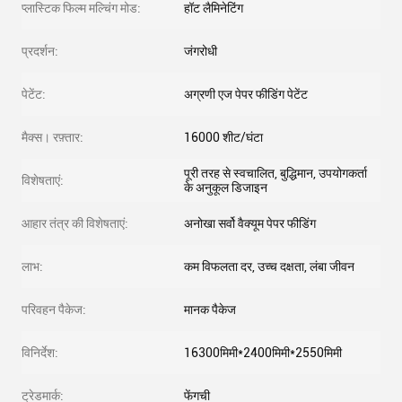
प्लास्टिक फिल्म मल्चिंग मोड:
हॉट लैमिनेटिंग
प्रदर्शन:
जंगरोधी
पेटेंट:
अग्रणी एज पेपर फीडिंग पेटेंट
मैक्स। रफ़्तार:
16000 शीट/घंटा
पूरी तरह से स्वचालित, बुद्धिमान, उपयोगकर्ता
विशेषताएं:
के अनुकूल डिजाइन
आहार तंत्र की विशेषताएं:
अनोखा सर्वो वैक्यूम पेपर फीडिंग
लाभ:
कम विफलता दर, उच्च दक्षता, लंबा जीवन
परिवहन पैकेज:
मानक पैकेज
विनिर्देश:
16300मिमी*2400मिमी*2550मिमी
ट्रेडमार्क:
फेंगची