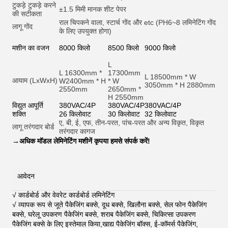
टुकड़े टुकड़े करने
±1.5 मिमी मानक शीट पेपर
की सटीकता
राल चिपकने वाला, स्टार्च गोंद और et
c (PH6~8 लमिनेटिंग गोंद
लागू गोंद
के लिए उपयुक्त होगा)
मशीन का वजन
8000 किलो
8500 किलो
9000 किलो
L
L 16300mm *
17300mm
L 18500mm * W
आयाम (LxWxH)
W2400mm * H
* W
3050mm * H 2880mm
2550mm
2650mm *
H 2550mm
विद्युत आपूर्ति
380VAC/4P
380VAC/4P
380VAC/4P
शक्ति
26 किलोवाट
30 किलोवाट
32 किलोवाट
ए, बी, ई, एफ, तीन-परत, पांच-परत और अन्य विकृत, विकृत
लागू तरंगदार बोर्ड
तरंगदार कागज
→
अधिक मॉडल लेमिनेटिंग मशीनें कृपया हमसे संपर्क करें!
आवेदन
√ कार्डबोर्ड और वेवरेट कार्डबोर्ड लमिनेटिंग
√ व्यापक रूप से जूते पैकेजिंग बक्से, दूध बक्से, खिलौना बक्से, सेल फोन पैकेजिंग
बक्से, घरेलू उपकरण पैकेजिंग बक्से, शराब पैकेजिंग बक्से, चिकित्सा उपकरण
पैकेजिंग बक्से के लिए इस्तेमाल किया,खाद्य पैकेजिंग बॉक्स, ई-कॉमर्स पैकेजिंग,