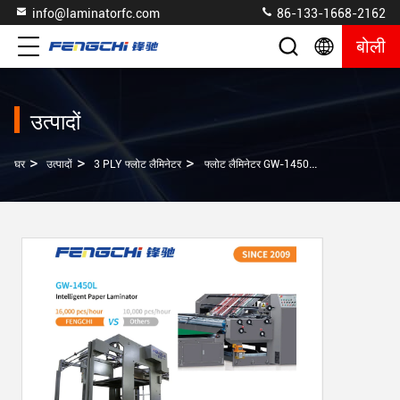
info@laminatorfc.com
86-133-1668-2162
बोली
उत्पादों
>
>
>
घर
उत्पादों
3 PLY फ्लोट लैमिनेटर
फ्लोट लैमिनेटर GW-1450L मैकेनिकल ड्राइव एंटीकोरोसिव पेपर झिल्ली 16000 चादरें/घंटा