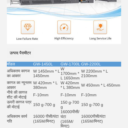
उत्पाद पैरामीटर
मॉडल
GW-1450L
GW-1700L
GW-2200L
W
अधिकतम कागज
W 1450mm * L
W 2200mm * L
1700mm *
का आकार
1450mm
2100mm
L 1650mm
कागज का न्यूनतम
W 420mm * L
W 420mm
W 450mm * L 450mm
आकार
380mm
* L 380mm
नीचे की कागज
F-10mm
F-10mm
F-10mm
शीट की मोटाई
ऊपरी कागज पत्र
150 g-700
150 g-700 g
150 g-700 g
की मोटाई
g
16000
पीसी/
अधिकतम कार्य
16000 पीसी/घंटा
16000
पीसी/घंटा
घंटा
गति
(165M/मिनट)
(165M/मिनट)
(165M/
मिनट)