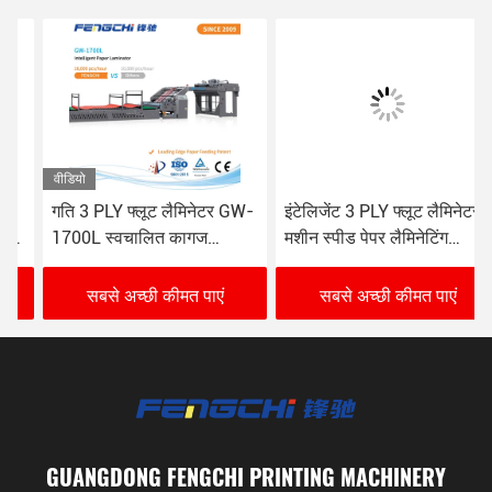
वीडियो
गति 3 PLY फ्लूट लैमिनेटर GW-
इंटेलिजेंट 3 PLY फ्लूट लैमिनेटर
1700L स्वचालित कागज
मशीन स्पीड पेपर लैमिनेटिंग
लैमिनेटिंग मशीन 16000 शीट/
Fengchi GW-1700L
घंटा
सबसे अच्छी कीमत पाएं
सबसे अच्छी कीमत पाएं
GUANGDONG FENGCHI PRINTING MACHINERY