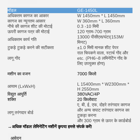
मॉडल
GE-1450L
अधिकतम कागज का आकार
W 1450mm * L 1450mm
कागज का न्यूनतम आकार
W 360mm * L 360mm
नीचे की कागज शीट की मोटाई
0.3 -10 मिमी
ऊपरी कागज पत्र की मोटाई
120 ग्राम-700 ग्राम
13000 पीसीएस/घंटा
(153M/
अधिकतम कार्य गति
मिनट)
टुकड़े टुकड़े करने की सटीकता
±1.0 मिमी मानक शीट पेपर
राल चिपकने वाला, स्टार्च गोंद और
लागू गोंद
et
c. (PH6~8 लमिनेटिंग गोंद के
लिए उपयुक्त होगा)
मशीन का वजन
7000 किलो
L 15400mm * W2300mm *
आयाम (LxWxH)
H 2550mm
विद्युत आपूर्ति
380VAC/4P
शक्ति
20 किलोवाट
ए, बी, ई, एफ, दोहरे तरंगदार कागज
और अन्य सपाट तरंगदार कागज का
लागू तरंगदार बोर्ड
टुकड़ा करना
और 300 ग्राम से ऊपर के कार्डबोर्ड
→
अधिक मॉडल लेमिनेटिंग मशीनें कृपया हमसे संपर्क करें!
आवेदन