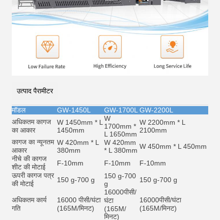
उत्पाद पैरामीटर
मॉडल
GW-1450L
GW-1700L
GW-2200L
W
अधिकतम कागज
W 1450mm * L
W 2200mm * L
1700mm *
का आकार
1450mm
2100mm
L 1650mm
कागज का न्यूनतम
W 420mm * L
W 420mm
W 450mm * L 450mm
आकार
380mm
* L 380mm
नीचे की कागज
F-10mm
F-10mm
F-10mm
शीट की मोटाई
ऊपरी कागज पत्र
150 g-700
150 g-700 g
150 g-700 g
की मोटाई
g
16000
पीसी/
अधिकतम कार्य
16000 पीसी/घंटा
16000
पीसी/घंटा
घंटा
गति
(165M/मिनट)
(165M/मिनट)
(165M/
मिनट)