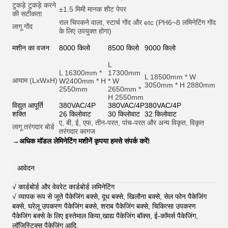
टुकड़े टुकड़े करने
±1.5 मिमी मानक शीट पेपर
की सटीकता
राल चिपकने वाला, स्टार्च गोंद और et
c (PH6~8 लमिनेटिंग गोंद
लागू गोंद
के लिए उपयुक्त होगा)
मशीन का वजन
8000 किलो
8500 किलो
9000 किलो
L
L 16300mm *
17300mm
L 18500mm * W
आयाम (LxWxH)
W2400mm * H
* W
3050mm * H 2880mm
2550mm
2650mm *
H 2550mm
विद्युत आपूर्ति
380VAC/4P
380VAC/4P
380VAC/4P
शक्ति
26 किलोवाट
30 किलोवाट
32 किलोवाट
ए, बी, ई, एफ, तीन-परत, पांच-परत और अन्य विकृत, विकृत
लागू तरंगदार बोर्ड
तरंगदार कागज
→
अधिक मॉडल लेमिनेटिंग मशीनें कृपया हमसे संपर्क करें!
आवेदन
√ कार्डबोर्ड और वेवरेट कार्डबोर्ड लमिनेटिंग
√ व्यापक रूप से जूते पैकेजिंग बक्से, दूध बक्से, खिलौना बक्से, सेल फोन पैकेजिंग
बक्से, घरेलू उपकरण पैकेजिंग बक्से, शराब पैकेजिंग बक्से, चिकित्सा उपकरण
पैकेजिंग बक्से के लिए इस्तेमाल किया,खाद्य पैकेजिंग बॉक्स, ई-कॉमर्स पैकेजिंग,
लॉजिस्टिक्स पैकेजिंग आदि
.