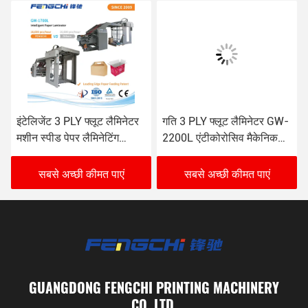
इंटेलिजेंट 3 PLY फ्लूट लैमिनेटर
गति 3 PLY फ्लूट लैमिनेटर GW-
मशीन स्पीड पेपर लैमिनेटिंग
2200L एंटीकोरोसिव मैकेनिकल
Fengchi GW-1700L
ड्राइव अद्वितीय कागज खिला
सबसे अच्छी कीमत पाएं
सबसे अच्छी कीमत पाएं
GUANGDONG FENGCHI PRINTING MACHINERY
CO.,LTD.