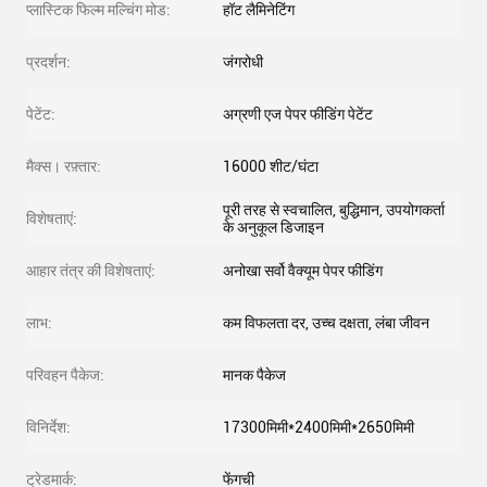
प्लास्टिक फिल्म मल्चिंग मोड:
हॉट लैमिनेटिंग
प्रदर्शन:
जंगरोधी
पेटेंट:
अग्रणी एज पेपर फीडिंग पेटेंट
मैक्स। रफ़्तार:
16000 शीट/घंटा
पूरी तरह से स्वचालित, बुद्धिमान, उपयोगकर्ता
विशेषताएं:
के अनुकूल डिजाइन
आहार तंत्र की विशेषताएं:
अनोखा सर्वो वैक्यूम पेपर फीडिंग
लाभ:
कम विफलता दर, उच्च दक्षता, लंबा जीवन
परिवहन पैकेज:
मानक पैकेज
विनिर्देश:
17300मिमी*2400मिमी*2650मिमी
ट्रेडमार्क:
फेंगची