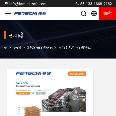
info@laminatorfc.com
86-133-1668-2162
बोली
उत्पादों
>
>
>
घर
उत्पादों
3 PLY फ्लोट लैमिनेटर
स्पीड 3 PLY फ्लूट लैमिनेटर GW-1700L अद्वितीय सर्वो वैक्यूम पेपर फ़ीडिंग