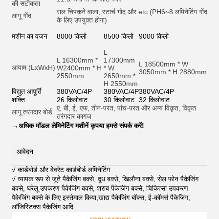
की सटीकता
राल चिपकने वाला, स्टार्च गोंद और et
c (PH6~8 लमिनेटिंग गोंद
लागू गोंद
के लिए उपयुक्त होगा)
मशीन का वजन
8000 किलो
8500 किलो
9000 किलो
L
L 16300mm *
17300mm
L 18500mm * W
आयाम (LxWxH)
W2400mm * H
* W
3050mm * H 2880mm
2550mm
2650mm *
H 2550mm
विद्युत आपूर्ति
380VAC/4P
380VAC/4P
380VAC/4P
शक्ति
26 किलोवाट
30 किलोवाट
32 किलोवाट
ए, बी, ई, एफ, तीन-परत, पांच-परत और अन्य विकृत, विकृत
लागू तरंगदार बोर्ड
तरंगदार कागज
→
अधिक मॉडल लेमिनेटिंग मशीनें कृपया हमसे संपर्क करें!
आवेदन
√ कार्डबोर्ड और वेवरेट कार्डबोर्ड लमिनेटिंग
√ व्यापक रूप से जूते पैकेजिंग बक्से, दूध बक्से, खिलौना बक्से, सेल फोन पैकेजिंग
बक्से, घरेलू उपकरण पैकेजिंग बक्से, शराब पैकेजिंग बक्से, चिकित्सा उपकरण
पैकेजिंग बक्से के लिए इस्तेमाल किया,खाद्य पैकेजिंग बॉक्स, ई-कॉमर्स पैकेजिंग,
लॉजिस्टिक्स पैकेजिंग आदि
.