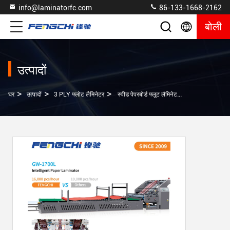
info@laminatorfc.com
86-133-1668-2162
बोली
उत्पादों
>
>
>
घर
उत्पादों
3 PLY फ्लोट लैमिनेटर
स्पीड पेपरबोर्ड फ्लूट लैमिनेटर GW-1700L मैकेनिकल ड्राइव