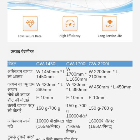
उत्पाद पैरामीटर
मॉडल
GW-1450L
GW-1700L
GW-2200L
W
अधिकतम कागज
W 1450mm * L
W 2200mm * L
1700mm *
का आकार
1450mm
2100mm
L 1650mm
कागज का न्यूनतम
W 420mm * L
W 420mm
W 450mm * L 450mm
आकार
380mm
* L 380mm
नीचे की कागज
F-10mm
F-10mm
F-10mm
शीट की मोटाई
ऊपरी कागज पत्र
150 g-700
150 g-700 g
150 g-700 g
की मोटाई
g
16000
पीसी/
अधिकतम कार्य
16000 पीसी/घंटा
16000
पीसी/घंटा
घंटा
गति
(165M/मिनट)
(165M/मिनट)
(165M/
मिनट)
टुकड़े टुकड़े करने
±1.5 मिमी मानक शीट पेपर