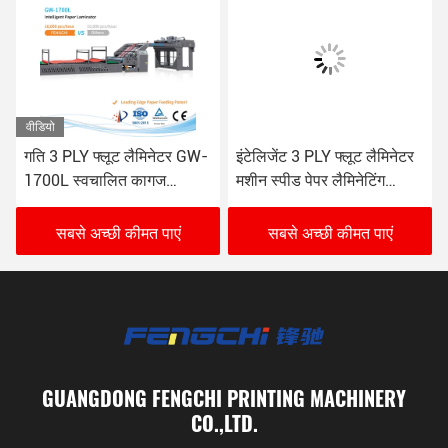
वीडियो
गति 3 PLY फ्लूट लैमिनेटर GW-
इंटेलिजेंट 3 PLY फ्लूट लैमिनेटर
1700L स्वचालित कागज
मशीन स्पीड पेपर लैमिनेटिंग
लैमिनेटिंग मशीन 16000 शीट/
Fengchi GW-1700L
घंटा
सबसे अच्छी कीमत पाएं
सबसे अच्छी कीमत पाएं
GUANGDONG FENGCHI PRINTING MACHINERY
CO.,LTD.