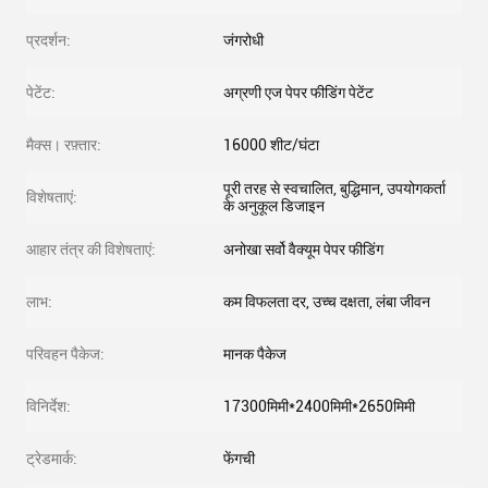
प्रदर्शन:
जंगरोधी
पेटेंट:
अग्रणी एज पेपर फीडिंग पेटेंट
मैक्स। रफ़्तार:
16000 शीट/घंटा
पूरी तरह से स्वचालित, बुद्धिमान, उपयोगकर्ता
विशेषताएं:
के अनुकूल डिजाइन
आहार तंत्र की विशेषताएं:
अनोखा सर्वो वैक्यूम पेपर फीडिंग
लाभ:
कम विफलता दर, उच्च दक्षता, लंबा जीवन
परिवहन पैकेज:
मानक पैकेज
विनिर्देश:
17300मिमी*2400मिमी*2650मिमी
ट्रेडमार्क:
फेंगची