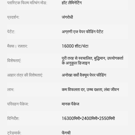
प्लास्टिक फिल्म मल्चिंग मोड:
हॉट लैमिनेटिंग
प्रदर्शन:
जंगरोधी
पेटेंट:
अग्रणी एज पेपर फीडिंग पेटेंट
मैक्स। रफ़्तार:
16000 शीट/घंटा
पूरी तरह से स्वचालित, बुद्धिमान, उपयोगकर्ता
विशेषताएं:
के अनुकूल डिजाइन
आहार तंत्र की विशेषताएं:
अनोखा सर्वो वैक्यूम पेपर फीडिंग
लाभ:
कम विफलता दर, उच्च दक्षता, लंबा जीवन
परिवहन पैकेज:
मानक पैकेज
विनिर्देश:
16300मिमी*2400मिमी*2550मिमी
ट्रेडमार्क:
फेंगची