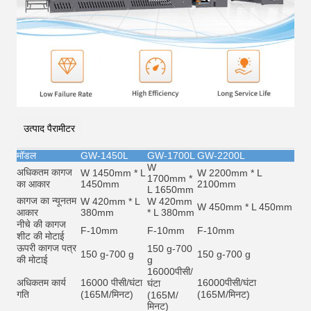
उत्पाद पैरामीटर
मॉडल
GW-1450L
GW-1700L
GW-2200L
W
अधिकतम कागज
W 1450mm * L
W 2200mm * L
1700mm *
का आकार
1450mm
2100mm
L 1650mm
कागज का न्यूनतम
W 420mm * L
W 420mm
W 450mm * L 450mm
आकार
380mm
* L 380mm
नीचे की कागज
F-10mm
F-10mm
F-10mm
शीट की मोटाई
ऊपरी कागज पत्र
150 g-700
150 g-700 g
150 g-700 g
की मोटाई
g
16000
पीसी/
अधिकतम कार्य
16000 पीसी/घंटा
16000
पीसी/घंटा
घंटा
गति
(165M/मिनट)
(165M/मिनट)
(165M/
मिनट)