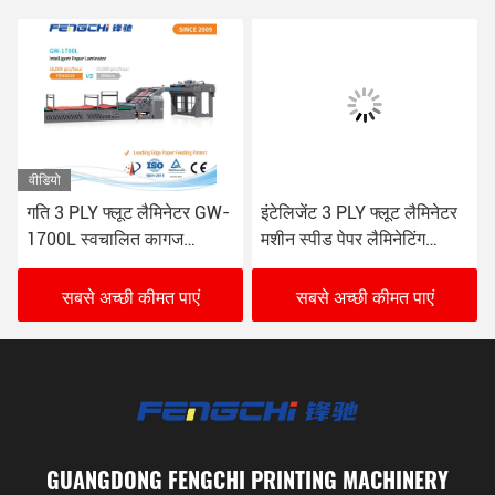
वीडियो
गति 3 PLY फ्लूट लैमिनेटर GW-
इंटेलिजेंट 3 PLY फ्लूट लैमिनेटर
1700L स्वचालित कागज
मशीन स्पीड पेपर लैमिनेटिंग
लैमिनेटिंग मशीन 16000 शीट/
Fengchi GW-1700L
घंटा
सबसे अच्छी कीमत पाएं
सबसे अच्छी कीमत पाएं
GUANGDONG FENGCHI PRINTING MACHINERY