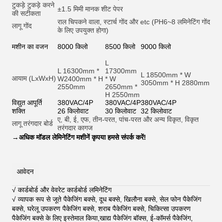
टुकड़े टुकड़े करने
±1.5 मिमी मानक शीट पेपर
की सटीकता
राल चिपकने वाला, स्टार्च गोंद और et
c (PH6~8 लमिनेटिंग गोंद
लागू गोंद
के लिए उपयुक्त होगा)
मशीन का वजन
8000 किलो
8500 किलो
9000 किलो
L
L 16300mm *
17300mm
L 18500mm * W
आयाम (LxWxH)
W2400mm * H
* W
3050mm * H 2880mm
2550mm
2650mm *
H 2550mm
विद्युत आपूर्ति
380VAC/4P
380VAC/4P
380VAC/4P
शक्ति
26 किलोवाट
30 किलोवाट
32 किलोवाट
ए, बी, ई, एफ, तीन-परत, पांच-परत और अन्य विकृत, विकृत
लागू तरंगदार बोर्ड
तरंगदार कागज
→
अधिक मॉडल लेमिनेटिंग मशीनें कृपया हमसे संपर्क करें!
आवेदन
√ कार्डबोर्ड और वेवरेट कार्डबोर्ड लमिनेटिंग
√ व्यापक रूप से जूते पैकेजिंग बक्से, दूध बक्से, खिलौना बक्से, सेल फोन पैकेजिंग
बक्से, घरेलू उपकरण पैकेजिंग बक्से, शराब पैकेजिंग बक्से, चिकित्सा उपकरण
पैकेजिंग बक्से के लिए इस्तेमाल किया,खाद्य पैकेजिंग बॉक्स, ई-कॉमर्स पैकेजिंग,