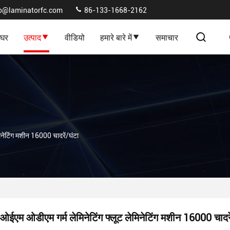
fo@laminatorfc.com
86-133-1668-2162
घर
उत्पाद
वीडियो
हमारे बारे में
समाचार
िनेटिंग मशीन 16000 चादरें/घंटा
ओईएम ओडीएम गर्म लेमिनेटिंग फ्लूट लेमिनेटिंग मशीन 16000 चादरे