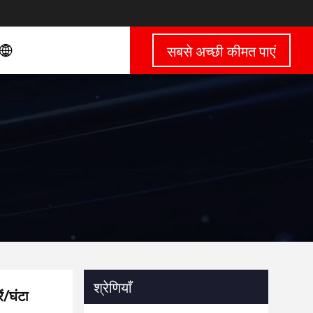
सबसे अच्छी कीमत पाएं
श्रेणियाँ
ं/घंटा