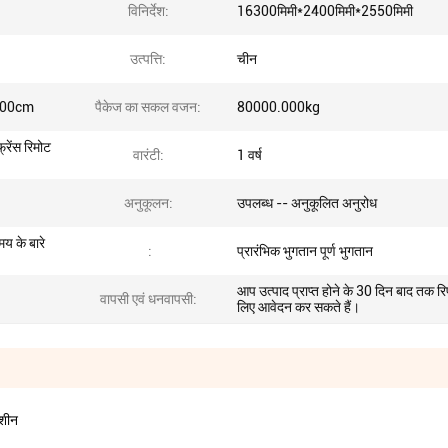
विनिर्देश:
16300मिमी*2400मिमी*2550मिमी
उत्पत्ति:
चीन
.00cm
पैकेज का सकल वजन:
80000.000kg
्रेंस रिमोट
वारंटी:
1 वर्ष
अनुकूलन:
उपलब्ध -- अनुकूलित अनुरोध
य के बारे
:
प्रारंभिक भुगतान पूर्ण भुगतान
आप उत्पाद प्राप्त होने के 30 दिन बाद तक रि
वापसी एवं धनवापसी:
लिए आवेदन कर सकते हैं।
मशीन