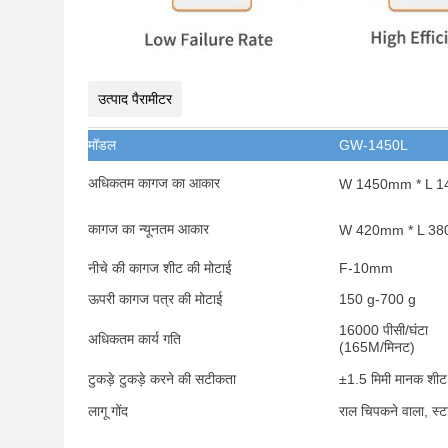
उत्पाद पैरामीटर
मॉडल
GW-1450L
अधिकतम कागज का आकार
W 1450mm * L 
कागज का न्यूनतम आकार
W 420mm * L 3
नीचे की कागज शीट की मोटाई
F-10mm
ऊपरी कागज पत्र की मोटाई
150 g-700 g
16000 पीसी/घंटा
अधिकतम कार्य गति
(165M/मिनट)
टुकड़े टुकड़े करने की सटीकता
±1.5 मिमी मानक शीट
लागू गोंद
राल चिपकने वाला, स्टा