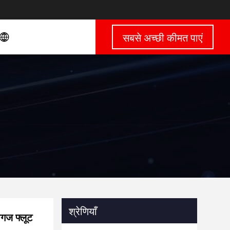
सबसे अच्छी कीमत पाएं
श्रेणियाँ
ागज फ्लूट