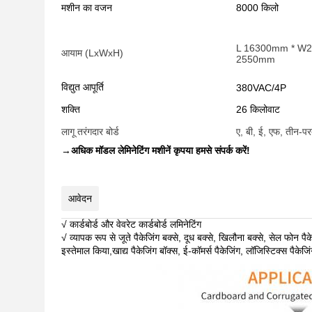
मशीन का वजन
8000 किलो
L 16300mm * W
आयाम (LxWxH)
2550mm
विद्युत आपूर्ति
380VAC/4P
शक्ति
26 किलोवाट
लागू तरंगदार बोर्ड
ए, बी, ई, एफ, तीन-प
→
अधिक मॉडल लेमिनेटिंग मशीनें कृपया हमसे संपर्क करें!
आवेदन
√ कार्डबोर्ड और वेवरेट कार्डबोर्ड लमिनेटिंग
√ व्यापक रूप से जूते पैकेजिंग बक्से, दूध बक्से, खिलौना बक्से, सेल फोन पै
इस्तेमाल किया,खाद्य पैकेजिंग बॉक्स, ई-कॉमर्स पैकेजिंग, लॉजिस्टिक्स पैकेज