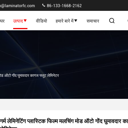
fo@laminatorfc.com
86-133-1668-2162
घर
उत्पाद
वीडियो
हमारे बारे में
समाचार
ग मोड ऑटो गोंद घुमावदार कागज फ्लूट लेमिनेटर
गर्म लेमिनेटिंग प्लास्टिक फिल्म मलचिंग मोड ऑटो गोंद घुमावदार क