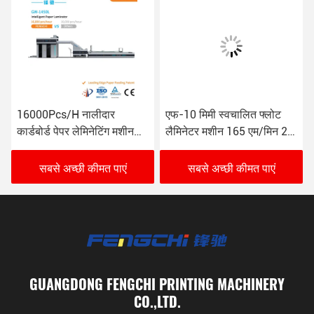
16000Pcs/H नालीदार
एफ-10 मिमी स्वचालित फ्लोट
कार्डबोर्ड पेपर लेमिनेटिंग मशीन
लैमिनेटर मशीन 165 एम/मिन 26
GW-1450L विरोधी जंग
केडब्ल्यू
सबसे अच्छी कीमत पाएं
सबसे अच्छी कीमत पाएं
GUANGDONG FENGCHI PRINTING MACHINERY
CO.,LTD.