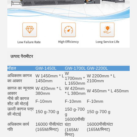
उत्पाद पैरामीटर
मॉडल
GW-1450L
GW-1700L
GW-2200L
W
अधिकतम कागज
W 1450mm * L
W 2200mm * L
1700mm *
का आकार
1450mm
2100mm
L 1650mm
कागज का न्यूनतम
W 420mm * L
W 420mm
W 450mm * L 450mm
आकार
380mm
* L 380mm
नीचे की कागज
F-10mm
F-10mm
F-10mm
शीट की मोटाई
ऊपरी कागज पत्र
150 g-700
150 g-700 g
150 g-700 g
की मोटाई
g
16000
पीसी/
अधिकतम कार्य
16000 पीसी/घंटा
16000
पीसी/घंटा
घंटा
गति
(165M/मिनट)
(165M/मिनट)
(165M/
मिनट)