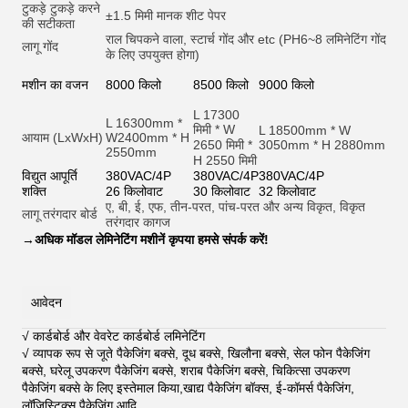
टुकड़े टुकड़े करने
±1.5 मिमी मानक शीट पेपर
की सटीकता
राल चिपकने वाला, स्टार्च गोंद और et
c (PH6~8 लमिनेटिंग गोंद
लागू गोंद
के लिए उपयुक्त होगा)
मशीन का वजन
8000 किलो
8500 किलो
9000 किलो
L 17300
L 16300mm *
मिमी * W
L 18500mm * W
आयाम (LxWxH)
W2400mm * H
2650 मिमी *
3050mm * H 2880mm
2550mm
H 2550 मिमी
विद्युत आपूर्ति
380VAC/4P
380VAC/4P
380VAC/4P
शक्ति
26 किलोवाट
30 किलोवाट
32 किलोवाट
ए, बी, ई, एफ, तीन-परत, पांच-परत और अन्य विकृत, विकृत
लागू तरंगदार बोर्ड
तरंगदार कागज
→
अधिक मॉडल लेमिनेटिंग मशीनें कृपया हमसे संपर्क करें!
आवेदन
√ कार्डबोर्ड और वेवरेट कार्डबोर्ड लमिनेटिंग
√ व्यापक रूप से जूते पैकेजिंग बक्से, दूध बक्से, खिलौना बक्से, सेल फोन पैकेजिंग
बक्से, घरेलू उपकरण पैकेजिंग बक्से, शराब पैकेजिंग बक्से, चिकित्सा उपकरण
पैकेजिंग बक्से के लिए इस्तेमाल किया,खाद्य पैकेजिंग बॉक्स, ई-कॉमर्स पैकेजिंग,
लॉजिस्टिक्स पैकेजिंग आदि
.