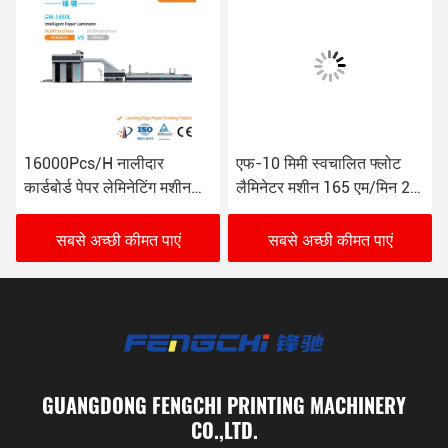
16000Pcs/H नालीदार
एफ-10 मिमी स्वचालित फ्लोट
कार्डबोर्ड पेपर लेमिनेटिंग मशीन
लैमिनेटर मशीन 165 एम/मिन 26
GW-1450L विरोधी जंग
केडब्ल्यू
सबसे अच्छी कीमत पाएं
सबसे अच्छी कीमत पाएं
GUANGDONG FENGCHI PRINTING MACHINERY
CO.,LTD.