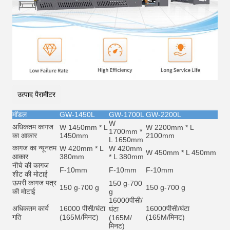
उत्पाद पैरामीटर
मॉडल
GW-1450L
GW-1700L
GW-2200L
W
अधिकतम कागज
W 1450mm * L
W 2200mm * L
1700mm *
का आकार
1450mm
2100mm
L 1650mm
कागज का न्यूनतम
W 420mm * L
W 420mm
W 450mm * L 450mm
आकार
380mm
* L 380mm
नीचे की कागज
F-10mm
F-10mm
F-10mm
शीट की मोटाई
ऊपरी कागज पत्र
150 g-700
150 g-700 g
150 g-700 g
की मोटाई
g
16000
पीसी/
अधिकतम कार्य
16000 पीसी/घंटा
16000
पीसी/घंटा
घंटा
गति
(165M/मिनट)
(165M/मिनट)
(165M/
मिनट)