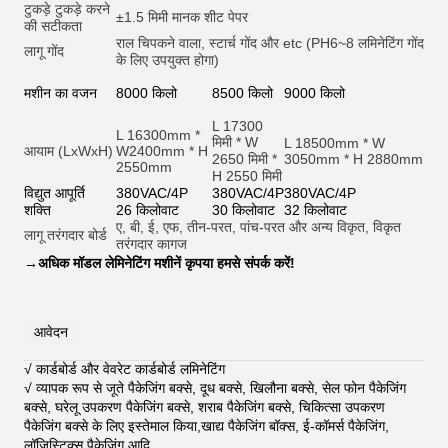
टुकड़े टुकड़े करने
±1.5 मिमी मानक शीट पेपर
की सटीकता
राल चिपकने वाला, स्टार्च गोंद और et
c (PH6~8 लमिनेटिंग गोंद
लागू गोंद
के लिए उपयुक्त होगा)
मशीन का वजन
8000 किलो
8500 किलो
9000 किलो
L 17300
L 16300mm *
मिमी * W
L 18500mm * W
आयाम (LxWxH)
W2400mm * H
2650 मिमी *
3050mm * H 2880mm
2550mm
H 2550 मिमी
विद्युत आपूर्ति
380VAC/4P
380VAC/4P
380VAC/4P
शक्ति
26 किलोवाट
30 किलोवाट
32 किलोवाट
ए, बी, ई, एफ, तीन-परत, पांच-परत और अन्य विकृत, विकृत
लागू तरंगदार बोर्ड
तरंगदार कागज
→
अधिक मॉडल लेमिनेटिंग मशीनें कृपया हमसे संपर्क करें!
आवेदन
√ कार्डबोर्ड और वेवरेट कार्डबोर्ड लमिनेटिंग
√ व्यापक रूप से जूते पैकेजिंग बक्से, दूध बक्से, खिलौना बक्से, सेल फोन पैकेजिंग
बक्से, घरेलू उपकरण पैकेजिंग बक्से, शराब पैकेजिंग बक्से, चिकित्सा उपकरण
पैकेजिंग बक्से के लिए इस्तेमाल किया,खाद्य पैकेजिंग बॉक्स, ई-कॉमर्स पैकेजिंग,
लॉजिस्टिक्स पैकेजिंग आदि
.