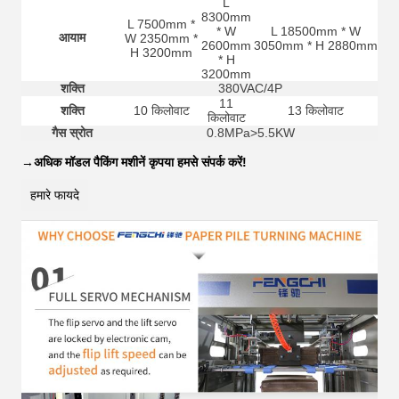
L
8300mm
L 7500mm *
* W
L 18500mm * W
आयाम
W 2350mm *
2600mm
3050mm * H 2880mm
H 3200mm
* H
3200mm
शक्ति
380VAC/4P
11
शक्ति
10 किलोवाट
13 किलोवाट
किलोवाट
गैस स्रोत
0.8MPa>5.5KW
→
अधिक मॉडल पैकिंग मशीनें कृपया हमसे संपर्क करें!
हमारे फायदे