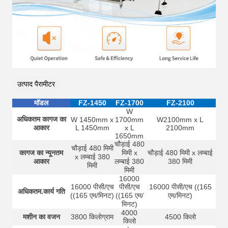
उत्पाद पैरामीटर
मॉडल
FZ-1450
FZ-1700
FZ-2100
W
अधिकतम कागज का
W 1450mm x
1700mm
W2100mm x L
आकार
L 1450mm
x L
2100mm
1650mm
चौड़ाई 480
चौड़ाई 480 मिमी
कागज का न्यूनतम
मिमी x
चौड़ाई 480 मिमी x लम्बाई
x लम्बाई 380
आकार
लम्बाई 380
380 मिमी
मिमी
मिमी
16000
16000 पीसी/एच
पीसी/एच
16000 पीसी/एच ((165
अधिकतम.कार्य गति
((165 एम/मिनट)
((165 एम/
एम/मिनट)
मिनट)
4000
मशीन का वजन
3800 किलोग्राम
4500 किलो
किलो