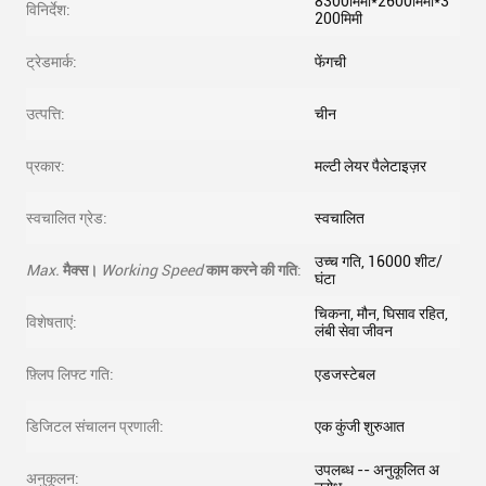
8300मिमी*2600मिमी*3
विनिर्देश:
200मिमी
ट्रेडमार्क:
फेंगची
उत्पत्ति:
चीन
प्रकार:
मल्टी लेयर पैलेटाइज़र
स्वचालित ग्रेड:
स्वचालित
उच्च गति, 16000 शीट/
Max.
मैक्स।
Working Speed
काम करने की गति
:
घंटा
चिकना, मौन, घिसाव रहित,
विशेषताएं:
लंबी सेवा जीवन
फ़्लिप लिफ्ट गति:
एडजस्टेबल
डिजिटल संचालन प्रणाली:
एक कुंजी शुरुआत
उपलब्ध -- अनुकूलित अ
अनुकूलन: