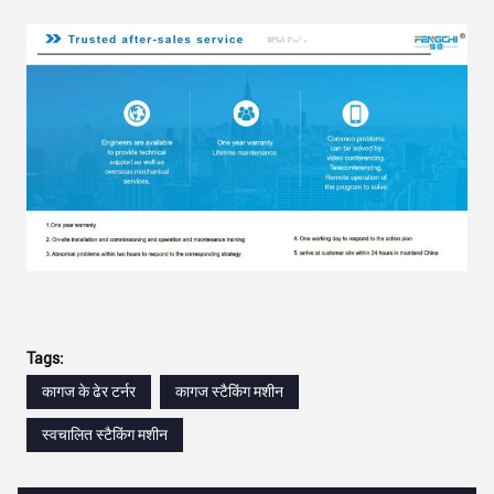
Tags:
कागज के ढेर टर्नर
कागज स्टैकिंग मशीन
स्वचालित स्टैकिंग मशीन