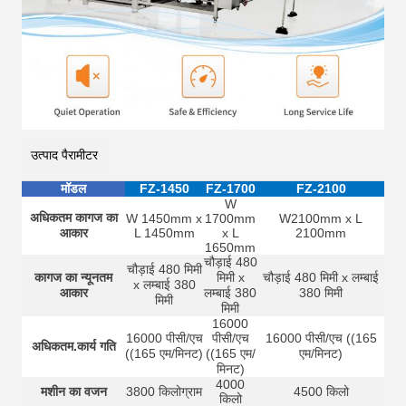
उत्पाद पैरामीटर
मॉडल
FZ-1450
FZ-1700
FZ-2100
W
अधिकतम कागज का
W 1450mm x
1700mm
W2100mm x L
आकार
L 1450mm
x L
2100mm
1650mm
चौड़ाई 480
चौड़ाई 480 मिमी
कागज का न्यूनतम
मिमी x
चौड़ाई 480 मिमी x लम्बाई
x लम्बाई 380
आकार
लम्बाई 380
380 मिमी
मिमी
मिमी
16000
16000 पीसी/एच
पीसी/एच
16000 पीसी/एच ((165
अधिकतम.कार्य गति
((165 एम/मिनट)
((165 एम/
एम/मिनट)
मिनट)
4000
मशीन का वजन
3800 किलोग्राम
4500 किलो
किलो