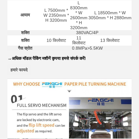
L
8300mm
L 7500mm *
* W
L 18500mm * W
आयाम
W 2350mm *
2600mm
3050mm * H 2880mm
H 3200mm
* H
3200mm
शक्ति
380VAC/4P
11
शक्ति
10 किलोवाट
13 किलोवाट
किलोवाट
गैस स्रोत
0.8MPa>5.5KW
→
अधिक मॉडल पैकिंग मशीनें कृपया हमसे संपर्क करें!
हमारे फायदे