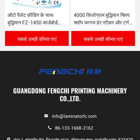
ऑटो पैलेट फ़ीडिंग के साथ
4000 किलोग्राम बुद्धिमान फ्लिप
बुद्धिमान FZ-1450 कार्डबोर्ड
फ्लॉप कागज ढेर स्टैकर और टर्नर
संरेखण लिथो स्टैकिंग मशीन
380VAC/4P
सबसे अच्छी कीमत पाएं
सबसे अच्छी कीमत पाएं
GUANGDONG FENGCHI PRINTING MACHINERY
CO.,LTD.
info@laminatorfc.com
86-133-1668-2162