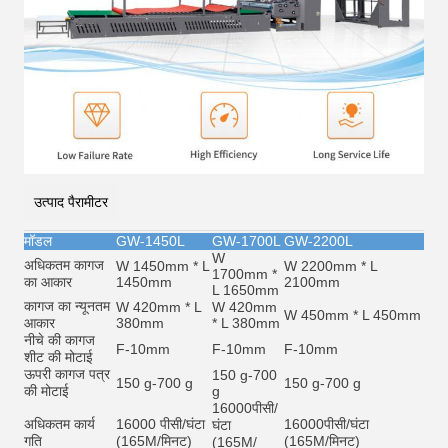
उत्पाद पैरामीटर
मॉडल
GW-1450L
GW-1700L
GW-2200L
W
अधिकतम कागज
W 1450mm * L
W 2200mm * L
1700mm *
का आकार
1450mm
2100mm
L 1650mm
कागज का न्यूनतम
W 420mm * L
W 420mm
W 450mm * L 450mm
आकार
380mm
* L 380mm
नीचे की कागज
F-10mm
F-10mm
F-10mm
शीट की मोटाई
ऊपरी कागज पत्र
150 g-700
150 g-700 g
150 g-700 g
की मोटाई
g
16000
पीसी/
अधिकतम कार्य
16000 पीसी/घंटा
16000
पीसी/घंटा
घंटा
गति
(165M/मिनट)
(165M/मिनट)
(165M/