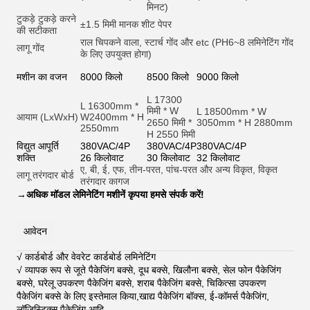
मिनट)
टुकड़े टुकड़े करने
±1.5 मिमी मानक शीट पेपर
की सटीकता
राल चिपकने वाला, स्टार्च गोंद और et
c (PH6~8 लमिनेटिंग गोंद
लागू गोंद
के लिए उपयुक्त होगा)
मशीन का वजन
8000 किलो
8500 किलो
9000 किलो
L 17300
L 16300mm *
मिमी * W
L 18500mm * W
आयाम (LxWxH)
W2400mm * H
2650 मिमी *
3050mm * H 2880mm
2550mm
H 2550 मिमी
विद्युत आपूर्ति
380VAC/4P
380VAC/4P
380VAC/4P
शक्ति
26 किलोवाट
30 किलोवाट
32 किलोवाट
ए, बी, ई, एफ, तीन-परत, पांच-परत और अन्य विकृत, विकृत
लागू तरंगदार बोर्ड
तरंगदार कागज
→
अधिक मॉडल लेमिनेटिंग मशीनें कृपया हमसे संपर्क करें!
आवेदन
√ कार्डबोर्ड और वेवरेट कार्डबोर्ड लमिनेटिंग
√ व्यापक रूप से जूते पैकेजिंग बक्से, दूध बक्से, खिलौना बक्से, सेल फोन पैकेजिंग
बक्से, घरेलू उपकरण पैकेजिंग बक्से, शराब पैकेजिंग बक्से, चिकित्सा उपकरण
पैकेजिंग बक्से के लिए इस्तेमाल किया,खाद्य पैकेजिंग बॉक्स, ई-कॉमर्स पैकेजिंग,
लॉजिस्टिक्स पैकेजिंग आदि
.