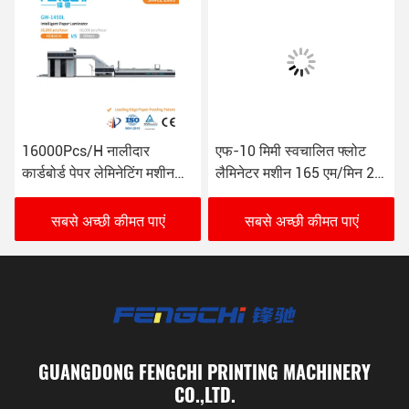
एफ-10 मिमी स्वचालित फ्लोट
16000 शीट/घंटा ऑटोमैटिक
लैमिनेटर मशीन 165 एम/मिन 26
कार्टन बॉक्स फ्लूट लैमिनेटिंग
केडब्ल्यू
मशीन 380VAC/4P
सबसे अच्छी कीमत पाएं
सबसे अच्छी कीमत पाएं
GUANGDONG FENGCHI PRINTING MACHINERY
CO.,LTD.