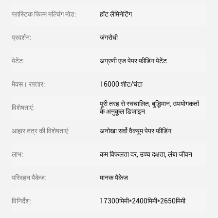
प्लास्टिक फिल्म मल्चिंग मोड:
हॉट लैमिनेटिंग
प्रदर्शन:
जंगरोधी
पेटेंट:
अग्रणी एज पेपर फीडिंग पेटेंट
मैक्स। रफ़्तार:
16000 शीट/घंटा
पूरी तरह से स्वचालित, बुद्धिमान, उपयोगकर्ता
विशेषताएं:
के अनुकूल डिजाइन
आहार तंत्र की विशेषताएं:
अनोखा सर्वो वैक्यूम पेपर फीडिंग
लाभ:
कम विफलता दर, उच्च दक्षता, लंबा जीवन
परिवहन पैकेज:
मानक पैकेज
विनिर्देश:
17300मिमी*2400मिमी*2650मिमी