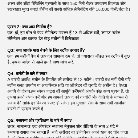
असर और ऑटो रिफिलिंग प्रणाली के साथ 150 मिमी रोलर उपकरण टिकाऊ और
रखरखाव मुक्त बनाते हैंचीन की सबसे अधिक लेमिनेटिंग गति 16,000 पीसी/घंटा है।
प्रश्न 2: क्या आप निर्माता हैं?
एकः हाँ, हम चीन से पेपर लैमिनेटर मास्टर हैं 13 से अधिक वर्षों, कागज फ्लोट
लैमिनेटर और कागज ढेर मोड़ मशीनों में विशेषज्ञता।
Q3: क्या आपके पास बेचने के लिए स्टॉक उत्पाद हैं?
एकः हम मशीनों बैच में उत्पादन सामान्य रूप से. तो ज्यादातर मॉडल हम स्टॉक में कुछ
है, कृपया आदेश से पहले हमारे साथ जांच करें.
Q4: वारंटी के बारे में क्या?
A:
वारंटी अवधिः मशीन के शिपमेंट की तारीख से 12 महीने। वारंटी वैध नहीं होगी यदि
मशीन गलत उपयोग या आकस्मिक क्षति या ऑपरेटर की त्रुटि के अधीन है। वैधता
अवधि के दौरान,हम स्पेयर पार्ट्स की आपूर्ति करेंगेयदि आपके कोई अन्य प्रश्न हैं, तो
कृपया हमसे संपर्क करें और हम आपको उत्पाद की तस्वीरों और वीडियो के माध्यम से
जवाब देंगे ताकि हर विवरण स्पष्ट हो सके। हम भुगतान सेवा के साथ सभी आजीवन
वारंटी भी प्रदान करते हैं।
Q5: स्थापना और प्रशिक्षण के बारे में क्या?
उत्तर: सामान्यतः एक ऑपरेटर स्थापना मैनुअल और वीडियो के साथ 2 घंटे में
स्थापना समाप्त कर सकता है।
यदि खरीदार का इंजीनियर अपने खर्च पर चीन जाता
है, तो निःशुल्क प्रशिक्षण सत्र। यदि इंजीनियर खरीदार के कारखाने में भेजा जाता