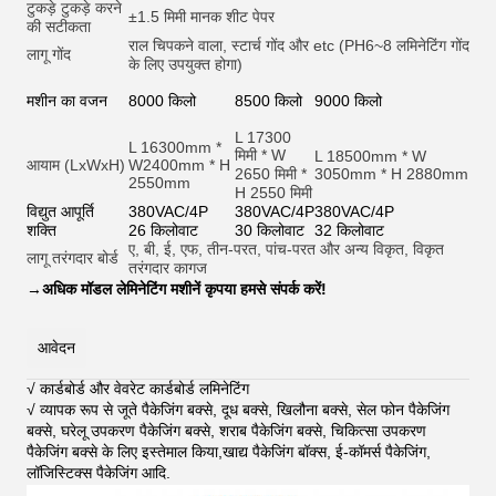
टुकड़े टुकड़े करने
±1.5 मिमी मानक शीट पेपर
की सटीकता
राल चिपकने वाला, स्टार्च गोंद और et
c (PH6~8 लमिनेटिंग गोंद
लागू गोंद
के लिए उपयुक्त होगा)
मशीन का वजन
8000 किलो
8500 किलो
9000 किलो
L 17300
L 16300mm *
मिमी * W
L 18500mm * W
आयाम (LxWxH)
W2400mm * H
2650 मिमी *
3050mm * H 2880mm
2550mm
H 2550 मिमी
विद्युत आपूर्ति
380VAC/4P
380VAC/4P
380VAC/4P
शक्ति
26 किलोवाट
30 किलोवाट
32 किलोवाट
ए, बी, ई, एफ, तीन-परत, पांच-परत और अन्य विकृत, विकृत
लागू तरंगदार बोर्ड
तरंगदार कागज
→
अधिक मॉडल लेमिनेटिंग मशीनें कृपया हमसे संपर्क करें!
आवेदन
√ कार्डबोर्ड और वेवरेट कार्डबोर्ड लमिनेटिंग
√ व्यापक रूप से जूते पैकेजिंग बक्से, दूध बक्से, खिलौना बक्से, सेल फोन पैकेजिंग
बक्से, घरेलू उपकरण पैकेजिंग बक्से, शराब पैकेजिंग बक्से, चिकित्सा उपकरण
पैकेजिंग बक्से के लिए इस्तेमाल किया,खाद्य पैकेजिंग बॉक्स, ई-कॉमर्स पैकेजिंग,
लॉजिस्टिक्स पैकेजिंग आदि
.