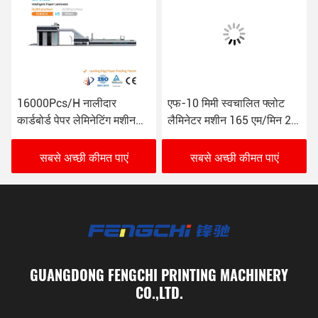
16000Pcs/H नालीदार
एफ-10 मिमी स्वचालित फ्लोट
कार्डबोर्ड पेपर लेमिनेटिंग मशीन
लैमिनेटर मशीन 165 एम/मिन 26
GW-1450L विरोधी जंग
केडब्ल्यू
सबसे अच्छी कीमत पाएं
सबसे अच्छी कीमत पाएं
GUANGDONG FENGCHI PRINTING MACHINERY
CO.,LTD.