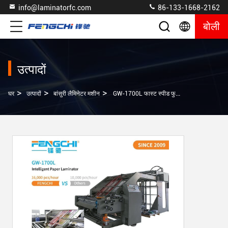
info@laminatorfc.com
86-133-1668-2162
बोली
उत्पादों
>
>
>
घर
उत्पादों
बांसुरी लैमिनेटर मशीन
GW-1700L फास्ट स्पीड फुल डिजिटल ऑपरेशन कार्टन पैकिंग मशीनरी लेमिनेटिंग मशीन