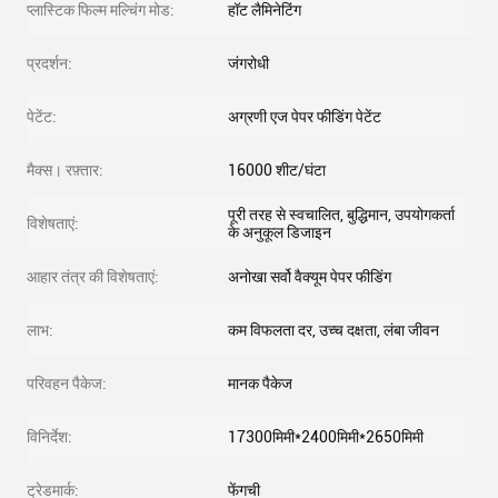
प्लास्टिक फिल्म मल्चिंग मोड:
हॉट लैमिनेटिंग
प्रदर्शन:
जंगरोधी
पेटेंट:
अग्रणी एज पेपर फीडिंग पेटेंट
मैक्स। रफ़्तार:
16000 शीट/घंटा
पूरी तरह से स्वचालित, बुद्धिमान, उपयोगकर्ता
विशेषताएं:
के अनुकूल डिजाइन
आहार तंत्र की विशेषताएं:
अनोखा सर्वो वैक्यूम पेपर फीडिंग
लाभ:
कम विफलता दर, उच्च दक्षता, लंबा जीवन
परिवहन पैकेज:
मानक पैकेज
विनिर्देश:
17300मिमी*2400मिमी*2650मिमी
ट्रेडमार्क:
फेंगची