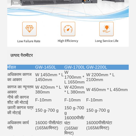
उत्पाद पैरामीटर
मॉडल
GW-1450L
GW-1700L
GW-2200L
W
अधिकतम कागज
W 1450mm * L
W 2200mm * L
1700mm *
का आकार
1450mm
2100mm
L 1650mm
कागज का न्यूनतम
W 420mm * L
W 420mm
W 450mm * L 450mm
आकार
380mm
* L 380mm
नीचे की कागज
F-10mm
F-10mm
F-10mm
शीट की मोटाई
ऊपरी कागज पत्र
150 g-700
150 g-700 g
150 g-700 g
की मोटाई
g
16000
पीसी/
अधिकतम कार्य
16000 पीसी/घंटा
16000
पीसी/घंटा
घंटा
गति
(165M/मिनट)
(165M/मिनट)
(165M/
मिनट)